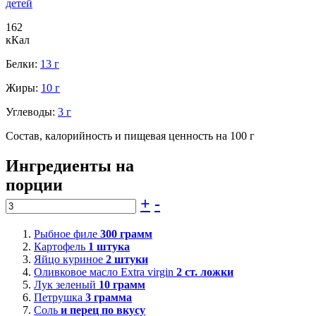
детей
162
кКал
Белки:
13 г
Жиры:
10 г
Углеводы:
3 г
Состав, калорийность и пищевая ценность на 100 г
Ингредиенты на
порции
+
-
Рыбное филе
300
грамм
Картофель
1
штука
Яйцо куриное
2
штуки
Оливковое масло Extra virgin
2
ст. ложки
Лук зеленый
10
грамм
Петрушка
3
грамма
Соль
и перец по вкусу