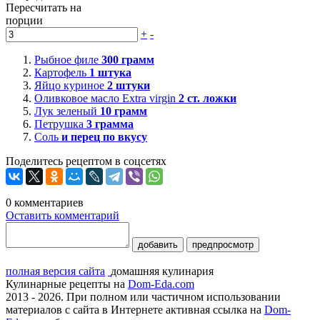
Пересчитать на
порции
+
-
Рыбное филе
300
грамм
Картофель
1
штука
Яйцо куриное
2
штуки
Оливковое масло Extra virgin
2
ст. ложки
Лук зеленый
10
грамм
Петрушка
3
грамма
Соль
и перец по вкусу
Поделитесь рецептом в соцсетях
0
комментариев
Оставить комментарий
добавить
предпросмотр
полная версия сайта
домашняя кулинария
Кулинарные рецепты на
Dom-Eda.com
2013 - 2026. При полном или частичном использовании
материалов с сайта в Интернете активная ссылка на
Dom-