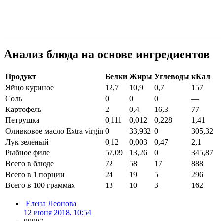
Анализ блюда на основе ингредиентов
Продукт
Белки
Жиры
Углеводы
кКал
Яйцо куриное
12,7
10,9
0,7
157
Соль
0
0
0
—
Картофель
2
0,4
16,3
77
Петрушка
0,111
0,012
0,228
1,41
Оливковое масло Extra virgin
0
33,932
0
305,32
Лук зеленый
0,12
0,003
0,47
2,1
Рыбное филе
57,09
13,26
0
345,87
Всего в блюде
72
58
17
888
Всего в 1 порции
24
19
5
296
Всего в 100 граммах
13
10
3
162
Елена Леонова
12 июня 2018, 10:54