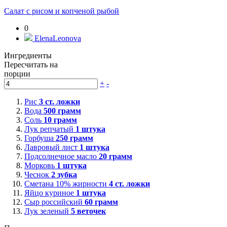
Салат с рисом и копченой рыбой
0
ElenaLeonova
Ингредиенты
Пересчитать на
порции
+
-
Рис
3
ст. ложки
Вода
500
грамм
Соль
10
грамм
Лук репчатый
1
штука
Горбуша
250
грамм
Лавровый лист
1
штука
Подсолнечное масло
20
грамм
Морковь
1
штука
Чеснок
2
зубка
Сметана 10% жирности
4
ст. ложки
Яйцо куриное
1
штука
Сыр российский
60
грамм
Лук зеленый
5
веточек