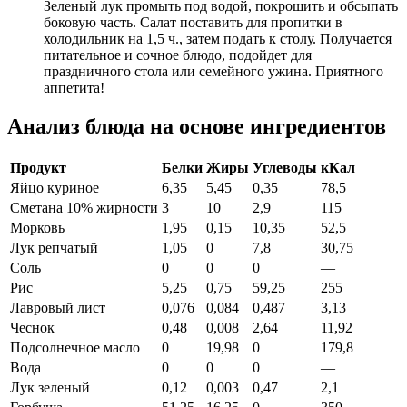
Зеленый лук промыть под водой, покрошить и обсыпать
боковую часть. Салат поставить для пропитки в
холодильник на 1,5 ч., затем подать к столу. Получается
питательное и сочное блюдо, подойдет для
праздничного стола или семейного ужина. Приятного
аппетита!
Анализ блюда на основе ингредиентов
Продукт
Белки
Жиры
Углеводы
кКал
Яйцо куриное
6,35
5,45
0,35
78,5
Сметана 10% жирности
3
10
2,9
115
Морковь
1,95
0,15
10,35
52,5
Лук репчатый
1,05
0
7,8
30,75
Соль
0
0
0
—
Рис
5,25
0,75
59,25
255
Лавровый лист
0,076
0,084
0,487
3,13
Чеснок
0,48
0,008
2,64
11,92
Подсолнечное масло
0
19,98
0
179,8
Вода
0
0
0
—
Лук зеленый
0,12
0,003
0,47
2,1