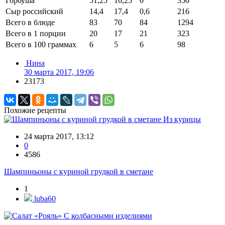
Горбуша
51,25
16,25
0
350
Сыр российский
14,4
17,4
0,6
216
Всего в блюде
83
70
84
1294
Всего в 1 порции
20
17
21
323
Всего в 100 граммах
6
5
6
98
Нина
30 марта 2017, 19:06
23173
Похожие рецепты
Из курицы
24 марта 2017, 13:12
0
4586
Шампиньоны с куриной грудкой в сметане
1
luba60
С колбасными изделиями