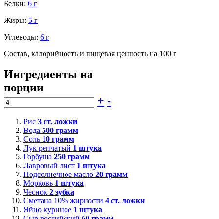
Белки:
6 г
Жиры:
5 г
Углеводы:
6 г
Состав, калорийность и пищевая ценность на 100 г
Ингредиенты на
порции
+
-
Рис
3
ст. ложки
Вода
500
грамм
Соль
10
грамм
Лук репчатый
1
штука
Горбуша
250
грамм
Лавровый лист
1
штука
Подсолнечное масло
20
грамм
Морковь
1
штука
Чеснок
2
зубка
Сметана 10% жирности
4
ст. ложки
Яйцо куриное
1
штука
Сыр российский
60
грамм