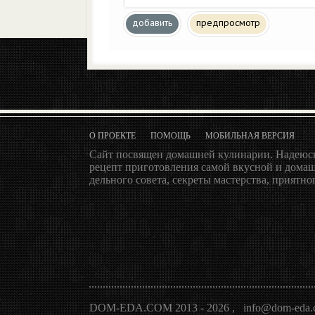
добавить
предпросмотр
О ПРОЕКТЕ
ПОМОЩЬ
МОБИЛЬНАЯ ВЕРСИЯ
Сайт посвящен домашней кулинарии. Надеюсь
рецепт приготовления самой вкусной и домаш
дельного совета, секреты мастерства, приятног
DOM-EDA.COM 2013 - 2026
,
info@dom-eda