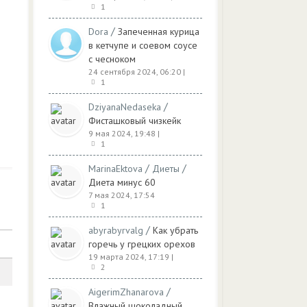
1
/
Dora
Запеченная курица
в кетчупе и соевом соусе
с чесноком
24 сентября 2024, 06:20
|
1
/
DziyanaNedaseka
Фисташковый чизкейк
9 мая 2024, 19:48
|
1
/
/
MarinaEktova
Диеты
Диета минус 60
7 мая 2024, 17:54
1
/
abyrabyrvalg
Как убрать
горечь у грецких орехов
19 марта 2024, 17:19
|
2
/
AigerimZhanarova
Влажный шоколадный