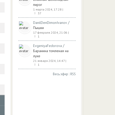
пирог
1 марта 2024, 17:28
|
37
/
DanilDenDimonIvanov
Пышки
17 февраля 2024, 21:06
|
1
/
EvgeniyaFedorova
Баранина томленая на
луке
21 января 2024, 14:47
|
1
Весь эфир
|
RSS