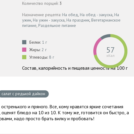
Количество порций:
3
Назначение рецепта:
На обед
,
На обед - закуска
,
На
ужин
,
На ужин - закуска
,
На праздник
,
Вегетарианское
питание
,
Раздельное питание
Белки:
1 г
57
Жиры:
2 г
кКал
Углеводы:
8 г
Состав, калорийность и пищевая ценность на 100 г
салат с редькой дайкон
остренького и пряного. Все, кому нравятся яркие сочетания
 оценят блюдо на 10 из 10. К тому же, готовится он быстро, а
ловами, надо просто брать вилку и пробовать!