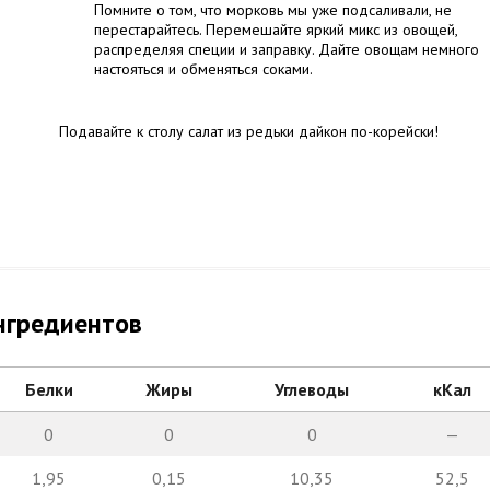
Помните о том, что морковь мы уже подсаливали, не
перестарайтесь. Перемешайте яркий микс из овощей,
распределяя специи и заправку. Дайте овощам немного
настояться и обменяться соками.
Подавайте к столу салат из редьки дайкон по-корейски!
нгредиентов
Белки
Жиры
Углеводы
кКал
0
0
0
—
1,95
0,15
10,35
52,5