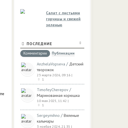
Салат с листьями
горчицы и свежей
зеленью
ПОСЛЕДНИЕ
Комментарии
Публикации
/
AnzhelaVopseva
Детский
творожок
23 марта 2026, 09:16
|
1
/
TimofeyCherepov
йте
Маринованная корюшка
10 мая 2025, 11:42
|
1
/
Sergeymihno
Вяленые
кальмары
3 ноября 2024, 21:35
|