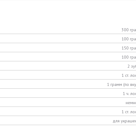
300 гр
100 гр
150 гр
100 гр
2 зу
1 ст. ло
1 грамм (по вку
1 ч. ло
немн
1 ст. ло
для украше