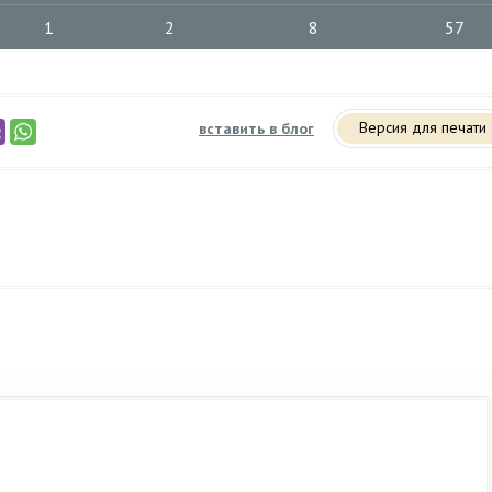
1
2
8
57
Версия для печати
вставить в блог