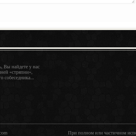
, Вы найдете у нас
ней «стряпни»,
о собеседника...
.com
При полном или частичном испо