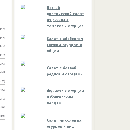
Легкий
диетический салат
из рукколы,
томатов и огурцов
амм
амм
Салат с айсбергом,
свежим огурцом и
амм
яйцом
амм
бка
Салат с ботвой
жка
редиса и овощами
су)
жка
Фунчоза с огурцом
и болгарским
ого
перцем
жка
ния
Салат из соленых
огурцов и яиц