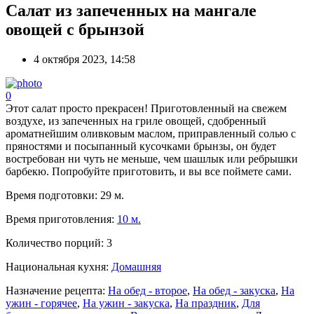
Салат из запеченных на мангале
овощей с брынзой
4 октября 2023, 14:58
0
Этот салат просто прекрасен! Приготовленный на свежем
воздухе, из запеченных на гриле овощей, сдобренный
ароматнейшим оливковым маслом, приправленный солью с
пряностями и посыпанный кусочками брынзы, он будет
востребован ни чуть не меньше, чем шашлык или ребрышки
барбекю. Попробуйте приготовить, и вы все поймете сами.
Время подготовки:
29 м.
Время приготовления:
10 м.
Количество порций:
3
Национальная кухня:
Домашняя
Назначение рецепта:
На обед - второе
,
На обед - закуска
,
На
ужин - горячее
,
На ужин - закуска
,
На праздник
,
Для