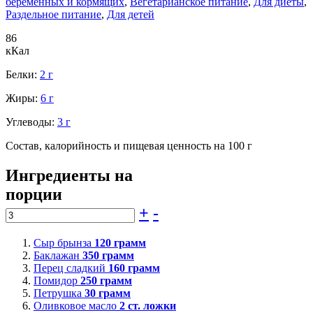
беременных и кормящих
,
Вегетарианское питание
,
Для диеты
,
Раздельное питание
,
Для детей
86
кКал
Белки:
2 г
Жиры:
6 г
Углеводы:
3 г
Состав, калорийность и пищевая ценность на 100 г
Ингредиенты на
порции
+
-
Сыр брынза
120
грамм
Баклажан
350
грамм
Перец сладкий
160
грамм
Помидор
250
грамм
Петрушка
30
грамм
Оливковое масло
2
ст. ложки