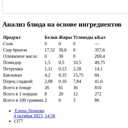
Анализ блюда на основе ингредиентов
Продукт
Белки
Жиры
Углеводы
кКал
Соль
0
0
0
—
Сыр брынза
17,52
30,6
0
357,6
Оливковое масло
0
30
0
269,4
Помидор
1,5
0,5
10,5
49,75
Петрушка
1,11
0,12
2,28
14,1
Баклажан
4,2
0,35
15,75
84
Перец сладкий
2,08
0,16
7,84
41,6
Всего в блюде
26
61
36
816
Всего в 1 порции
8
20
12
272
Всего в 100 граммах
2
6
3
86
Елена Леонова
4 октября 2023, 14:58
1377