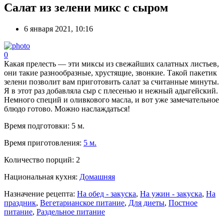
Салат из зелени микс с сыром
6 января 2021, 10:16
0
Какая прелесть — эти миксы из свежайших салатных листьев,
они такие разнообразные, хрустящие, звонкие. Такой пакетик
зелени позволит вам приготовить салат за считанные минуты.
Я в этот раз добавляла сыр с плесенью и нежный адыгейский.
Немного специй и оливкового масла, и вот уже замечательное
блюдо готово. Можно наслаждаться!
Время подготовки:
5 м.
Время приготовления:
5 м.
Количество порций:
2
Национальная кухня:
Домашняя
Назначение рецепта:
На обед - закуска
,
На ужин - закуска
,
На
праздник
,
Вегетарианское питание
,
Для диеты
,
Постное
питание
,
Раздельное питание