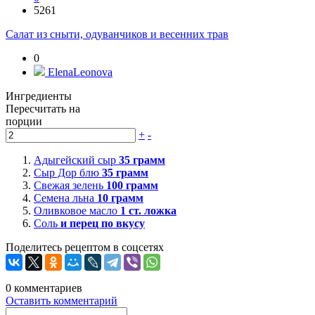
5261
Салат из сныти, одуванчиков и весенних трав
0
ElenaLeonova
Ингредиенты
Пересчитать на
порции
+
-
Адыгейский сыр
35
грамм
Сыр Дор блю
35
грамм
Свежая зелень
100
грамм
Семена льна
10
грамм
Оливковое масло
1
ст. ложка
Соль
и перец по вкусу
Поделитесь рецептом в соцсетях
0
комментариев
Оставить комментарий