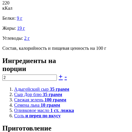
220
кКал
Белки:
9 г
Жиры:
19 г
Углеводы:
2 г
Состав, калорийность и пищевая ценность на 100 г
Ингредиенты на
порции
+
-
Адыгейский сыр
35
грамм
Сыр Дор блю
35
грамм
Свежая зелень
100
грамм
Семена льна
10
грамм
Оливковое масло
1
ст. ложка
Соль
и перец по вкусу
Приготовление