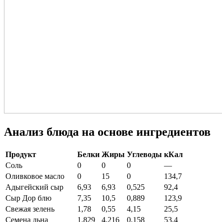
Анализ блюда на основе ингредиентов
Продукт
Белки
Жиры
Углеводы
кКал
Соль
0
0
0
—
Оливковое масло
0
15
0
134,7
Адыгейский сыр
6,93
6,93
0,525
92,4
Сыр Дор блю
7,35
10,5
0,889
123,9
Свежая зелень
1,78
0,55
4,15
25,5
Семена льна
1,829
4,216
0,158
53,4