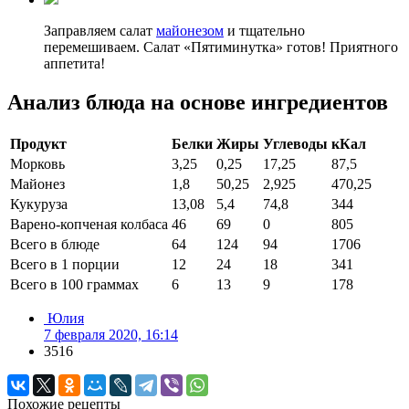
Заправляем салат
майонезом
и тщательно
перемешиваем. Салат «Пятиминутка» готов! Приятного
аппетита!
Анализ блюда на основе ингредиентов
Продукт
Белки
Жиры
Углеводы
кКал
Морковь
3,25
0,25
17,25
87,5
Майонез
1,8
50,25
2,925
470,25
Кукуруза
13,08
5,4
74,8
344
Варено-копченая колбаса
46
69
0
805
Всего в блюде
64
124
94
1706
Всего в 1 порции
12
24
18
341
Всего в 100 граммах
6
13
9
178
Юлия
7 февраля 2020, 16:14
3516
Похожие рецепты