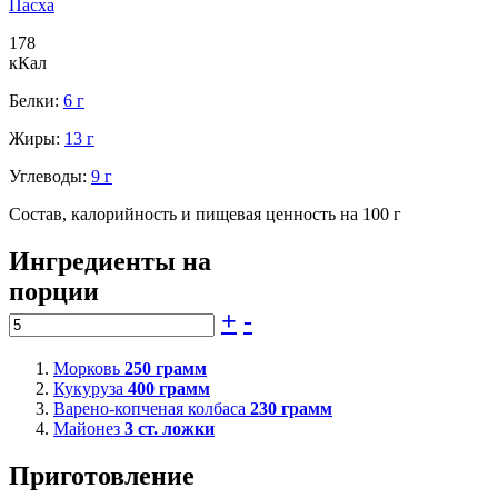
Пасха
178
кКал
Белки:
6 г
Жиры:
13 г
Углеводы:
9 г
Состав, калорийность и пищевая ценность на 100 г
Ингредиенты на
порции
+
-
Морковь
250
грамм
Кукуруза
400
грамм
Варено-копченая колбаса
230
грамм
Майонез
3
ст. ложки
Приготовление