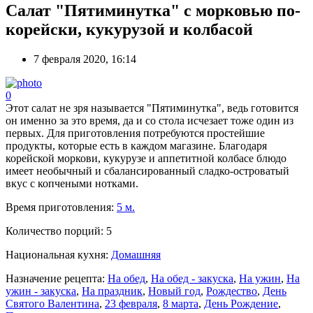
Салат "Пятиминутка" с морковью по-
корейски, кукурузой и колбасой
7 февраля 2020, 16:14
0
Этот салат не зря называется "Пятиминутка", ведь готовится
он именно за это время, да и со стола исчезает тоже один из
первых. Для приготовления потребуются простейшие
продукты, которые есть в каждом магазине. Благодаря
корейской моркови, кукурузе и аппетитной колбасе блюдо
имеет необычный и сбалансированный сладко-островатый
вкус с копчеными нотками.
Время приготовления:
5 м.
Количество порций:
5
Национальная кухня:
Домашняя
Назначение рецепта:
На обед
,
На обед - закуска
,
На ужин
,
На
ужин - закуска
,
На праздник
,
Новый год
,
Рождество
,
День
Святого Валентина
,
23 февраля
,
8 марта
,
День Рождение
,