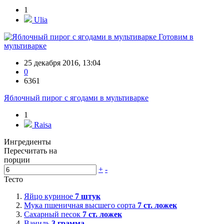
1
Ulia
Готовим в
мультиварке
25 декабря 2016, 13:04
0
6361
Яблочный пирог с ягодами в мультиварке
1
Raisa
Ингредиенты
Пересчитать на
порции
+
-
Тесто
Яйцо куриное
7
штук
Мука пшеничная высшего сорта
7
ст. ложек
Сахарный песок
7
ст. ложек
Ваниль
3
грамма