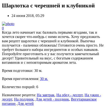
Шарлотка с черешней и клубникой
24 июня 2018, 05:29
0
Когда лето начинает нас баловать первыми ягодами, так и
хочется скорее что-нибудь с ними испечь. Хочу предложить
вам рецепт шарлотки с черешней и клубникой. Выпечка
получается - пальчики оближешь! Готовится очень просто. Не
требует большого набора ингредиентов и особых навыков.
Попробуйте приготовить и у вас получится замечательный
десерт! Удивительный на вкус, с богатым содержанием
витаминов и с неповторимым ароматом лета.
Время подготовки:
30 м.
Время приготовления:
30 м.
Количество порций:
6
Назначение рецепта:
На завтрак
,
На обед - десерт
,
На ужин -
десерт
,
На полдник
,
Для детей - полдник
,
Вегетарианское
питание
,
Для детей