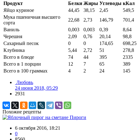
Продукт
Белки
Жиры
Углеводы
кКал
Яйцо куриное
44,45
38,15
2,45
549,5
Мука пшеничная высшего
22,68
2,73
146,79
701,4
сорта
Ваниль
0,003
0,003
0,39
8,64
Черешня
2,09
0,76
20,14
98,8
Сахарный песок
0
0
174,65
698,25
Клубника
5,44
2,72
51
278,8
Всего в блюде
74
44
395
2335
Всего в 1 порции
12
7
65
389
Всего в 100 граммах
4
2
24
145
Любовь
24 июня 2018, 05:29
2931
Похожие рецепты
Пироги
6 октября 2016, 18:21
0
8560