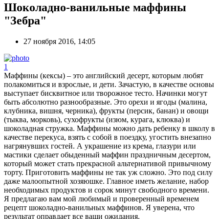
Шоколадно-ванильные маффины
"Зебра"
27 ноября 2016, 14:05
1
Маффины (кексы) – это английский десерт, которым любят
полакомиться и взрослые, и дети. Зачастую, в качестве основы
выступает бисквитное или творожное тесто. Начинки могут
быть абсолютно разнообразные. Это орехи и ягоды (малина,
клубника, вишня, черника), фрукты (персик, банан) и овощи
(тыква, морковь), сухофрукты (изюм, курага, клюква) и
шоколадная стружка. Маффины можно дать ребенку в школу в
качестве перекуса, взять с собой в поездку, угостить внезапно
нагрянувших гостей. А украшение из крема, глазури или
мастики сделает обыденный маффин праздничным десертом,
который может стать прекрасной альтернативой привычному
торту. Приготовить маффины не так уж сложно. Это под силу
даже малоопытной хозяюшке. Главное иметь желание, набор
необходимых продуктов и сорок минут свободного времени.
Я предлагаю вам мой любимый и проверенный временем
рецепт шоколадно-ванильных маффинов. Я уверена, что
результат оправдает все ваши ожидания.