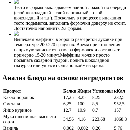
Тесто в формы выкладываем чайной ложкой по очереди
(слой шоколадный – слой ванильный – слой
шоколадный и т.д.). Поскольку в процессе выпекания
тесто подымется, заполнять формочки доверху не стоит.
Достаточно наполнить 2/3 формы.
Выпекаем маффины в хорошо разогретой духовке при
температуре 200-220 градусов. Время приготовления
напрямую зависит от размера формочек и составляет
примерно 15-20 минут.Маффины можно просто
посыпать сахарной пудрой, полить шоколадной
глазурью или украсить «шапочкой» из крема.
Анализ блюда на основе ингредиентов
Продукт
Белки
Жиры
Углеводы
кКал
Какао-порошок
17,25
8,25
8,25
232,5
Сметана
6,25
100
8,5
952,5
Яйцо куриное
12,7
10,9
0,7
157
Мука пшеничная высшего
34,56
4,16
223,68
1068,8
сорта
Ваниль
0,002
0,002
0,26
5,76