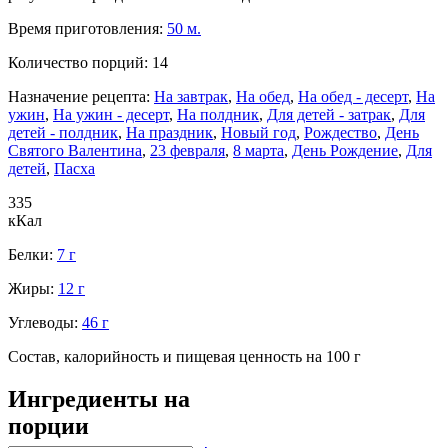
Время приготовления:
50 м.
Количество порций:
14
Назначение рецепта:
На завтрак
,
На обед
,
На обед - десерт
,
На
ужин
,
На ужин - десерт
,
На полдник
,
Для детей - затрак
,
Для
детей - полдник
,
На праздник
,
Новый год
,
Рождество
,
День
Святого Валентина
,
23 февраля
,
8 марта
,
День Рождение
,
Для
детей
,
Пасха
335
кКал
Белки:
7 г
Жиры:
12 г
Углеводы:
46 г
Состав, калорийность и пищевая ценность на 100 г
Ингредиенты на
порции