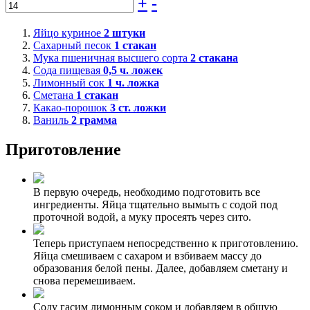
+
-
Яйцо куриное
2
штуки
Сахарный песок
1
стакан
Мука пшеничная высшего сорта
2
стакана
Сода пищевая
0,5
ч. ложек
Лимонный сок
1
ч. ложка
Сметана
1
стакан
Какао-порошок
3
ст. ложки
Ваниль
2
грамма
Приготовление
В первую очередь, необходимо подготовить все
ингредиенты. Яйца тщательно вымыть с содой под
проточной водой, а муку просеять через сито.
Теперь приступаем непосредственно к приготовлению.
Яйца смешиваем с сахаром и взбиваем массу до
образования белой пены. Далее, добавляем сметану и
снова перемешиваем.
Соду гасим лимонным соком и добавляем в общую