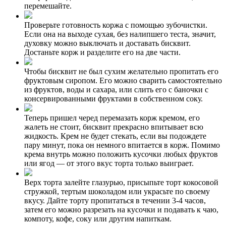
перемешайте.
Проверьте готовность коржа с помощью зубочистки.
Если она на выходе сухая, без налипшего теста, значит,
духовку можно выключать и доставать бисквит.
Достаньте корж и разделите его на две части.
Чтобы бисквит не был сухим желательно пропитать его
фруктовым сиропом. Его можно сварить самостоятельно
из фруктов, воды и сахара, или слить его с баночки с
консервированными фруктами в собственном соку.
Теперь пришел черед перемазать корж кремом, его
жалеть не стоит, бисквит прекрасно впитывает всю
жидкость. Крем не будет стекать, если вы подождете
пару минут, пока он немного впитается в корж. Помимо
крема внутрь можно положить кусочки любых фруктов
или ягод — от этого вкус торта только выиграет.
Верх торта залейте глазурью, присыпьте торт кокосовой
стружкой, тертым шоколадом или украсьте по своему
вкусу. Дайте торту пропитаться в течении 3-4 часов,
затем его можно разрезать на кусочки и подавать к чаю,
компоту, кофе, соку или другим напиткам.