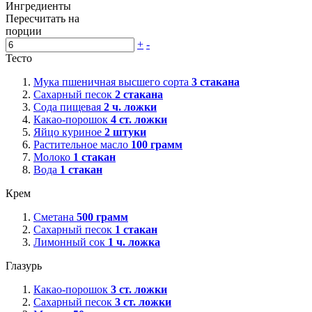
Ингредиенты
Пересчитать на
порции
+
-
Тесто
Мука пшеничная высшего сорта
3
стакана
Сахарный песок
2
стакана
Сода пищевая
2
ч. ложки
Какао-порошок
4
ст. ложки
Яйцо куриное
2
штуки
Растительное масло
100
грамм
Молоко
1
стакан
Вода
1
стакан
Крем
Сметана
500
грамм
Сахарный песок
1
стакан
Лимонный сок
1
ч. ложка
Глазурь
Какао-порошок
3
ст. ложки
Сахарный песок
3
ст. ложки