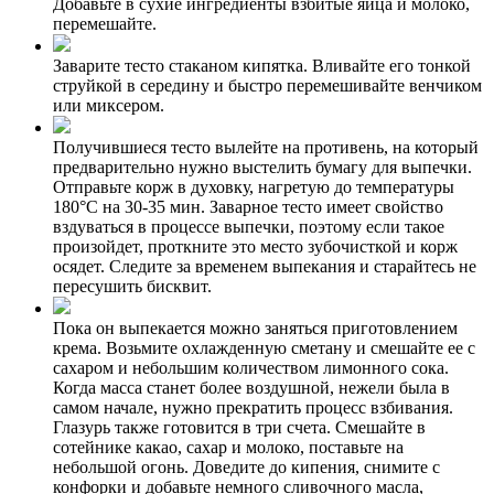
Добавьте в сухие ингредиенты взбитые яйца и молоко,
перемешайте.
Заварите тесто стаканом кипятка. Вливайте его тонкой
струйкой в середину и быстро перемешивайте венчиком
или миксером.
Получившиеся тесто вылейте на противень, на который
предварительно нужно выстелить бумагу для выпечки.
Отправьте корж в духовку, нагретую до температуры
180°C на 30-35 мин. Заварное тесто имеет свойство
вздуваться в процессе выпечки, поэтому если такое
произойдет, проткните это место зубочисткой и корж
осядет. Следите за временем выпекания и старайтесь не
пересушить бисквит.
Пока он выпекается можно заняться приготовлением
крема. Возьмите охлажденную сметану и смешайте ее с
сахаром и небольшим количеством лимонного сока.
Когда масса станет более воздушной, нежели была в
самом начале, нужно прекратить процесс взбивания.
Глазурь также готовится в три счета. Смешайте в
сотейнике какао, сахар и молоко, поставьте на
небольшой огонь. Доведите до кипения, снимите с
конфорки и добавьте немного сливочного масла,