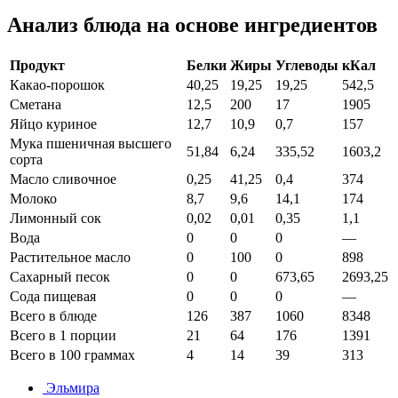
Анализ блюда на основе ингредиентов
Продукт
Белки
Жиры
Углеводы
кКал
Какао-порошок
40,25
19,25
19,25
542,5
Сметана
12,5
200
17
1905
Яйцо куриное
12,7
10,9
0,7
157
Мука пшеничная высшего
51,84
6,24
335,52
1603,2
сорта
Масло сливочное
0,25
41,25
0,4
374
Молоко
8,7
9,6
14,1
174
Лимонный сок
0,02
0,01
0,35
1,1
Вода
0
0
0
—
Растительное масло
0
100
0
898
Сахарный песок
0
0
673,65
2693,25
Сода пищевая
0
0
0
—
Всего в блюде
126
387
1060
8348
Всего в 1 порции
21
64
176
1391
Всего в 100 граммах
4
14
39
313
Эльмира