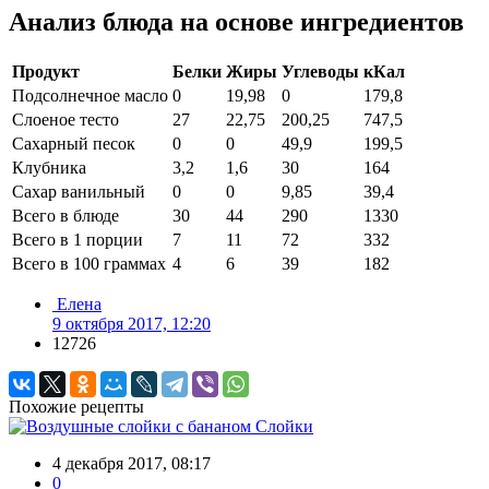
Анализ блюда на основе ингредиентов
Продукт
Белки
Жиры
Углеводы
кКал
Подсолнечное масло
0
19,98
0
179,8
Слоеное тесто
27
22,75
200,25
747,5
Сахарный песок
0
0
49,9
199,5
Клубника
3,2
1,6
30
164
Сахар ванильный
0
0
9,85
39,4
Всего в блюде
30
44
290
1330
Всего в 1 порции
7
11
72
332
Всего в 100 граммах
4
6
39
182
Елена
9 октября 2017, 12:20
12726
Похожие рецепты
Слойки
4 декабря 2017, 08:17
0