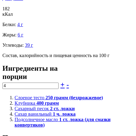
182
кКал
Белки:
4 г
Жиры:
6 г
Углеводы:
39 г
Состав, калорийность и пищевая ценность на 100 г
Ингредиенты на
порции
+
-
Слоеное тесто
250
грамм (бездрожжевое)
Клубника
400
грамм
Сахарный песок
2
ст. ложки
Сахар ванильный
1
ч. ложка
Подсолнечное масло
1
ст. ложка (для смазки
конвертиков)