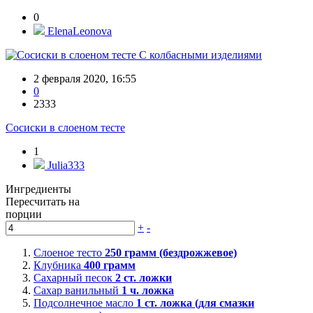
0
ElenaLeonova
С колбасными изделиями
2 февраля 2020, 16:55
0
2333
Сосиски в слоеном тесте
1
Julia333
Ингредиенты
Пересчитать на
порции
+
-
Слоеное тесто
250
грамм (бездрожжевое)
Клубника
400
грамм
Сахарный песок
2
ст. ложки
Сахар ванильный
1
ч. ложка
Подсолнечное масло
1
ст. ложка (для смазки