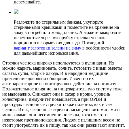
перемешайте.
Разложите по стерильным банкам, укупорьте
стерильными крышками и поместите на хранение на
зиму в погреб или холодильник. А можете заморозить
перемолотые через мясорубку стрелки чеснока
порционно в формочках для льда. Последний
вариант заготовки зелени на зиму
в особенности удобен
для дальнейшего использования.
Стрелки чеснока широко используются в кулинарии. Их
можно жарить, мариновать, солить, готовить с ними омлеты,
салаты, супы, вторые блюда. И в народной медицине
применение довольно обширное. Известно их
антипаразитарное и тонизирующее действие на организм.
Положительное влияние на пищеварительную систему тоже
не маловажно. Снижают они и сахар в крови, уровень
холестерина, иммунитет повышается, а при ОРВИ и
простудах чесночные стрелки также полезны, как и сам
чеснок. Итак, чесночные стрелки насыщены витаминами и
минералами, они несомненно полезны, хотя имеют и
некоторые противопоказания. Людям с излишним весом не
стоит употреблять их в пищу, так как они разжигают аппетит.