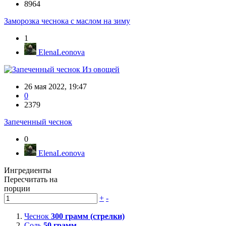
8964
Заморозка чеснока с маслом на зиму
1
ElenaLeonova
Из овощей
26 мая 2022, 19:47
0
2379
Запеченный чеснок
0
ElenaLeonova
Ингредиенты
Пересчитать на
порции
+
-
Чеснок
300
грамм (стрелки)
Соль
50
грамм