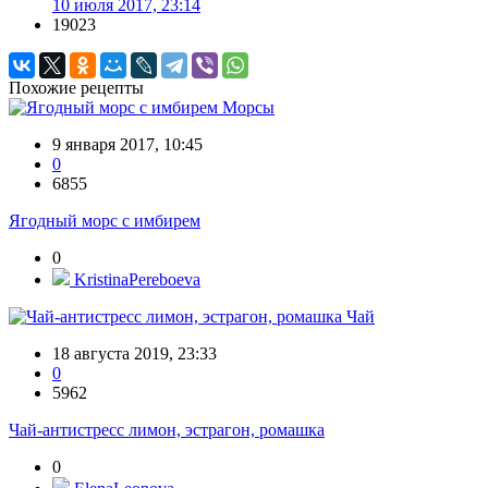
10 июля 2017, 23:14
19023
Похожие рецепты
Морсы
9 января 2017, 10:45
0
6855
Ягодный морс с имбирем
0
KristinaPereboeva
Чай
18 августа 2019, 23:33
0
5962
Чай-антистресс лимон, эстрагон, ромашка
0