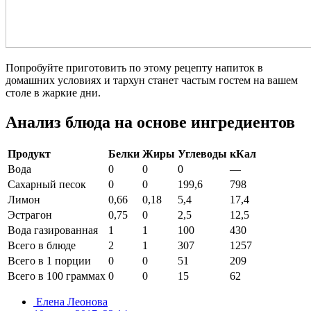
Попробуйте приготовить по этому рецепту напиток в
домашних условиях и тархун станет частым гостем на вашем
столе в жаркие дни.
Анализ блюда на основе ингредиентов
Продукт
Белки
Жиры
Углеводы
кКал
Вода
0
0
0
—
Сахарный песок
0
0
199,6
798
Лимон
0,66
0,18
5,4
17,4
Эстрагон
0,75
0
2,5
12,5
Вода газированная
1
1
100
430
Всего в блюде
2
1
307
1257
Всего в 1 порции
0
0
51
209
Всего в 100 граммах
0
0
15
62
Елена Леонова