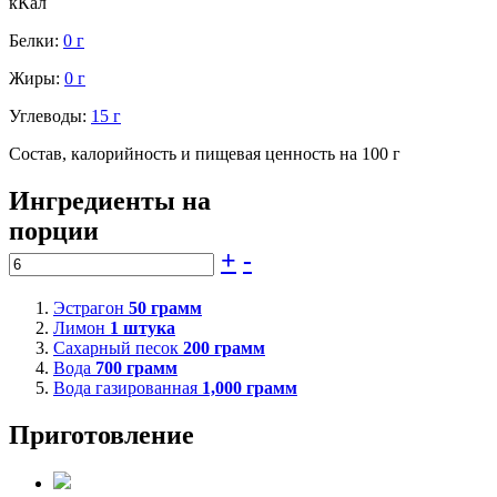
кКал
Белки:
0 г
Жиры:
0 г
Углеводы:
15 г
Состав, калорийность и пищевая ценность на 100 г
Ингредиенты на
порции
+
-
Эстрагон
50
грамм
Лимон
1
штука
Сахарный песок
200
грамм
Вода
700
грамм
Вода газированная
1,000
грамм
Приготовление