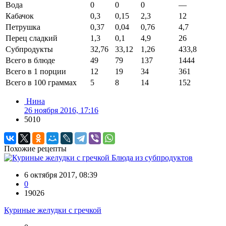
Вода
0
0
0
—
Кабачок
0,3
0,15
2,3
12
Петрушка
0,37
0,04
0,76
4,7
Перец сладкий
1,3
0,1
4,9
26
Субпродукты
32,76
33,12
1,26
433,8
Всего в блюде
49
79
137
1444
Всего в 1 порции
12
19
34
361
Всего в 100 граммах
5
8
14
152
Нина
26 ноября 2016, 17:16
5010
Похожие рецепты
Блюда из субпродуктов
6 октября 2017, 08:39
0
19026
Куриные желудки с гречкой