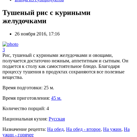
Тушеный рис с куриными
желудочками
26 ноября 2016, 17:16
3
Рис, тушеный с куриными желудочками и овощами,
получается достаточно нежным, аппетитным и сытным. Он
подается к столу как самостоятельное блюдо. Благодаря
процессу тушения в продуктах сохраняются все полезные
вещества.
Время подготовки:
25 м.
Время приготовления:
45 м.
Количество порций:
4
Национальная кухня:
Русская
Назначение рецепта:
На обед
,
На обед - второе
,
На ужин
,
На
ужин - горячее