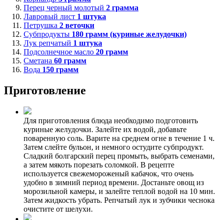
Перец черный молотый
2
грамма
Лавровый лист
1
штука
Петрушка
2
веточки
Субпродукты
180
грамм (куриные желудочки)
Лук репчатый
1
штука
Подсолнечное масло
20
грамм
Сметана
60
грамм
Вода
150
грамм
Приготовление
Для приготовления блюда необходимо подготовить
куриные желудочки. Залейте их водой, добавьте
поваренную соль. Варите на среднем огне в течение 1 ч.
Затем слейте бульон, и немного остудите субпродукт.
Сладкий болгарский перец промыть, выбрать семенами,
а затем мякоть порезать соломкой. В рецепте
используется свежемороженый кабачок, что очень
удобно в зимний период времени. Достаньте овощ из
морозильной камеры, и залейте теплой водой на 10 мин.
Затем жидкость убрать. Репчатый лук и зубчики чеснока
очистите от шелухи.