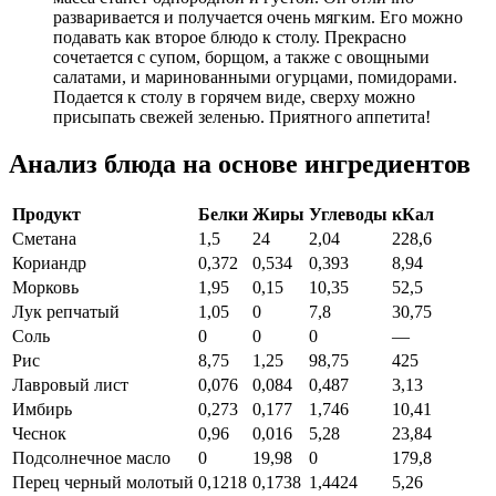
разваривается и получается очень мягким. Его можно
подавать как второе блюдо к столу. Прекрасно
сочетается с супом, борщом, а также с овощными
салатами, и маринованными огурцами, помидорами.
Подается к столу в горячем виде, сверху можно
присыпать свежей зеленью. Приятного аппетита!
Анализ блюда на основе ингредиентов
Продукт
Белки
Жиры
Углеводы
кКал
Сметана
1,5
24
2,04
228,6
Кориандр
0,372
0,534
0,393
8,94
Морковь
1,95
0,15
10,35
52,5
Лук репчатый
1,05
0
7,8
30,75
Соль
0
0
0
—
Рис
8,75
1,25
98,75
425
Лавровый лист
0,076
0,084
0,487
3,13
Имбирь
0,273
0,177
1,746
10,41
Чеснок
0,96
0,016
5,28
23,84
Подсолнечное масло
0
19,98
0
179,8
Перец черный молотый
0,1218
0,1738
1,4424
5,26