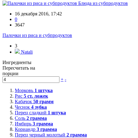
Блюда из субпродуктов
16 декабря 2016, 17:42
0
3647
Палочки из риса и субпродуктов
3
Natali
Ингредиенты
Пересчитать на
порции
+
-
Морковь
1
штука
Рис
5
ст. ложек
Кабачок
50
грамм
Чеснок
4
зубка
Перец сладкий
1
штука
Соль
2
грамма
Имбирь
3
грамма
Кориандр
3
грамма
Перец черный молотый
2
грамма