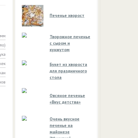
Печенье хворост
амм
Творожное печенье
с сыром и
ло)
кунжутом
ука
жек
Букет из хвороста
для праздничного
кан
стола
нов
Овсяное печенье
«Вкус детства»
Очень вкусное
печенье на
майонезе