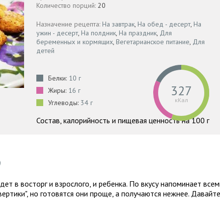
Количество порций:
20
Назначение рецепта:
На завтрак
,
На обед - десерт
,
На
ужин - десерт
,
На полдник
,
На праздник
,
Для
беременных и кормящих
,
Вегетарианское питание
,
Для
детей
Белки:
10 г
327
Жиры:
16 г
кКал
Углеводы:
34 г
Состав, калорийность и пищевая ценность на 100 г
дет в восторг и взрослого, и ребенка. По вкусу напоминает всем
ртики", но готовятся они проще, а получаются нежнее. Давайт