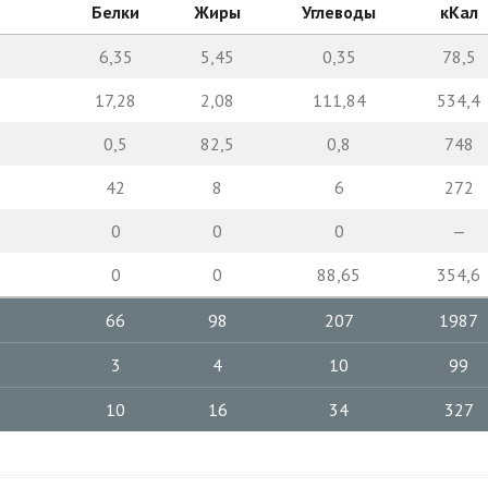
Белки
Жиры
Углеводы
кКал
6,35
5,45
0,35
78,5
17,28
2,08
111,84
534,4
0,5
82,5
0,8
748
42
8
6
272
0
0
0
—
0
0
88,65
354,6
66
98
207
1987
3
4
10
99
10
16
34
327