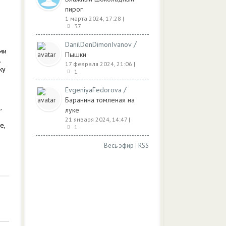
пирог
1 марта 2024, 17:28
|
37
/
DanilDenDimonIvanov
ми
Пышки
.
17 февраля 2024, 21:06
|
ку
1
/
EvgeniyaFedorova
Баранина томленая на
,
луке
21 января 2024, 14:47
|
е,
1
Весь эфир
|
RSS