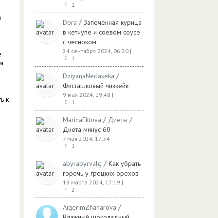
1
и
/
Dora
Запеченная курица
в кетчупе и соевом соусе
с чесноком
24 сентября 2024, 06:20
|
е
1
я
/
DziyanaNedaseka
Фисташковый чизкейк
9 мая 2024, 19:48
|
ь к
1
/
/
MarinaEktova
Диеты
Диета минус 60
7 мая 2024, 17:54
1
/
abyrabyrvalg
Как убрать
горечь у грецких орехов
19 марта 2024, 17:19
|
2
/
AigerimZhanarova
Влажный шоколадный