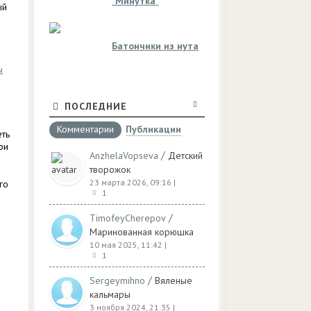
"Минутка"
ый
Батончики из нута
ы
ПОСЛЕДНИЕ
Комментарии
Публикации
еть
ри
/
AnzhelaVopseva
Детский
творожок
23 марта 2026, 09:16
|
го
1
/
TimofeyCherepov
Маринованная корюшка
10 мая 2025, 11:42
|
1
/
Sergeymihno
Вяленые
кальмары
3 ноября 2024, 21:35
|