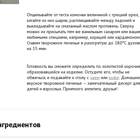
Отщипывайте от теста комочки величиной с грецкий орех,
катайте из них шарик, расплющивайте между ладоней и
выкладывайте на смазанный маслом противень. Сверху
можно их присыпать тем же ванильным сахаром или ваши
любимыми специями, например, корицей или кардамоном
Ставим творожное печенье в разогретую до 180°C духов
на 15 мин.
Готовность вы сможете определить по золотистой корочке
образовавшейся на изделие. Остудите его, чтобы не
обжечься, и подавайте к столу с
чаем
или
кофе
. Домашне
вкусное творожное печенье — замечательный десерт для
детей и взрослых. Приятного аппетита, друзья!
нгредиентов