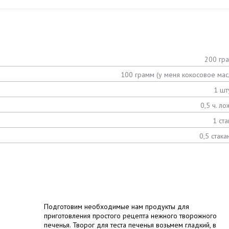
200 гр
100 грамм (у меня кокосовое мас
1 шт
0,5 ч. ло
1 ста
0,5 стака
Подготовим необходимые нам продукты для
приготовления простого рецепта нежного творожного
печенья. Творог для теста печенья возьмем гладкий, в