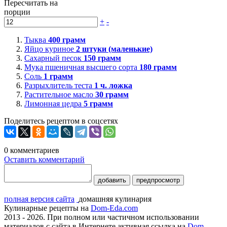
Пересчитать на
порции
+
-
Тыква
400
грамм
Яйцо куриное
2
штуки (маленькие)
Сахарный песок
150
грамм
Мука пшеничная высшего сорта
180
грамм
Соль
1
грамм
Разрыхлитель теста
1
ч. ложка
Растительное масло
30
грамм
Лимонная цедра
5
грамм
Поделитесь рецептом в соцсетях
0
комментариев
Оставить комментарий
добавить
предпросмотр
полная версия сайта
домашняя кулинария
Кулинарные рецепты на
Dom-Eda.com
2013 - 2026. При полном или частичном использовании
материалов с сайта в Интернете активная ссылка на
Dom-