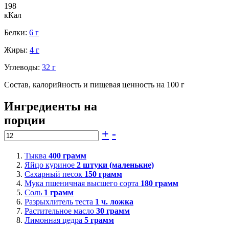
198
кКал
Белки:
6 г
Жиры:
4 г
Углеводы:
32 г
Состав, калорийность и пищевая ценность на 100 г
Ингредиенты на
порции
+
-
Тыква
400
грамм
Яйцо куриное
2
штуки (маленькие)
Сахарный песок
150
грамм
Мука пшеничная высшего сорта
180
грамм
Соль
1
грамм
Разрыхлитель теста
1
ч. ложка
Растительное масло
30
грамм
Лимонная цедра
5
грамм