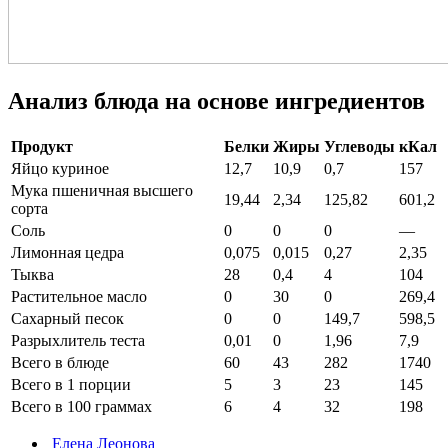
Анализ блюда на основе ингредиентов
Продукт
Белки
Жиры
Углеводы
кКал
Яйцо куриное
12,7
10,9
0,7
157
Мука пшеничная высшего
19,44
2,34
125,82
601,2
сорта
Соль
0
0
0
—
Лимонная цедра
0,075
0,015
0,27
2,35
Тыква
28
0,4
4
104
Растительное масло
0
30
0
269,4
Сахарный песок
0
0
149,7
598,5
Разрыхлитель теста
0,01
0
1,96
7,9
Всего в блюде
60
43
282
1740
Всего в 1 порции
5
3
23
145
Всего в 100 граммах
6
4
32
198
Елена Леонова