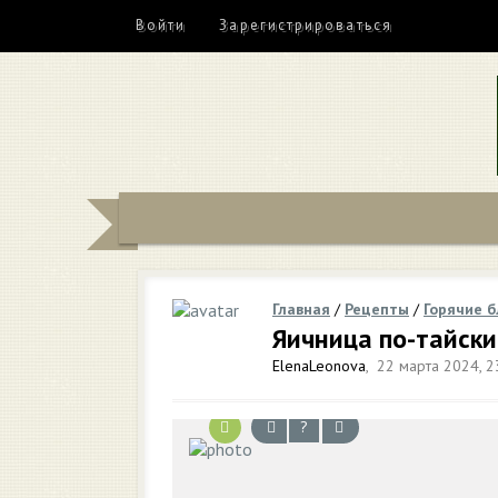
Войти
Зарегистрироваться
Главная
/
Рецепты
/
Горячие 
Яичница по-тайск
ElenaLeonova
,
22 марта 2024, 2
?