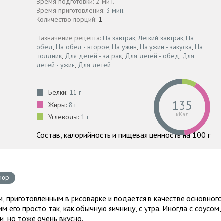
Время подготовки: 2 мин.
Время приготовления:
3 мин.
Количество порций:
1
Назначение рецепта:
На завтрак
,
Легкий завтрак
,
На
обед
,
На обед - второе
,
На ужин
,
На ужин - закуска
,
На
полдник
,
Для детей - затрак
,
Для детей - обед
,
Для
детей - ужин
,
Для детей
Белки:
11 г
135
Жиры:
8 г
кКал
Углеводы:
1 г
Состав, калорийность и пищевая ценность на 100 г
тюр
, приготовленным в рисоварке и подается в качестве основног
м его просто так, как обычную яичницу, с утра. Иногда с соусом,
и, но тоже очень вкусно.