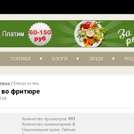
ТОПИКИ
БЛОГИ
ЛЮДИ
РЕ
блюда
/
Блюда из яиц
и во фритюре
3:08
Количество просмотров:
993
Количество комментариев:
0
Национальная кухня:
Тайская