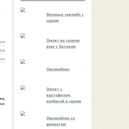
Яичница-скрэмбл с
сыром
Омлет на скорую
уки
руку с батоном
жка
ьно
Овсяноблин
Омлет с
картофелем,
ма,
колбасой и сыром
нно
Овсяноблин со
шпинатом