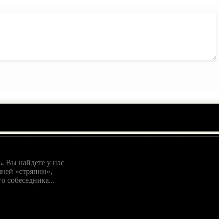
, Вы найдете у нас
ней «стряпни»,
о собеседника...