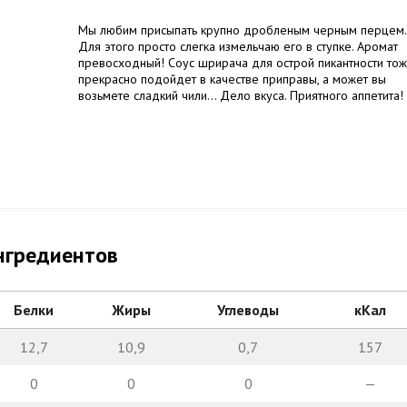
Мы любим присыпать крупно дробленым черным перцем.
Для этого просто слегка измельчаю его в ступке. Аромат
превосходный! Соус шрирача для острой пикантности то
прекрасно подойдет в качестве приправы, а может вы
возьмете сладкий чили… Дело вкуса. Приятного аппетита!
нгредиентов
Белки
Жиры
Углеводы
кКал
12,7
10,9
0,7
157
0
0
0
—