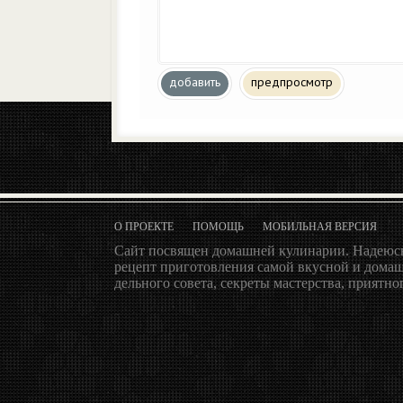
добавить
предпросмотр
О ПРОЕКТЕ
ПОМОЩЬ
МОБИЛЬНАЯ ВЕРСИЯ
Сайт посвящен домашней кулинарии. Надеюсь
рецепт приготовления самой вкусной и домаш
дельного совета, секреты мастерства, приятног