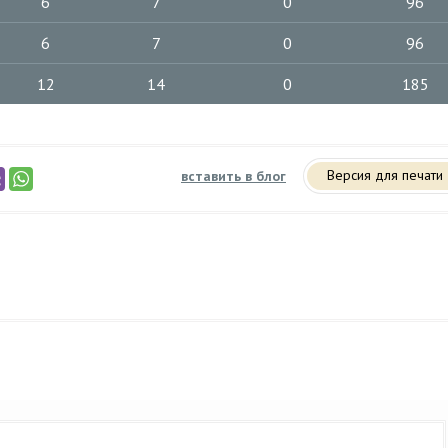
6
7
0
96
6
7
0
96
12
14
0
185
Версия для печати
вставить в блог