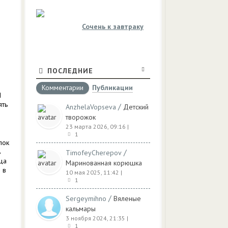
Сочень к завтраку
ПОСЛЕДНИЕ
Комментарии
Публикации
Я
ять
/
AnzhelaVopseva
Детский
творожок
23 марта 2026, 09:16
|
1
лок
ь
/
TimofeyCherepov
ца
Маринованная корюшка
 в
10 мая 2025, 11:42
|
1
/
Sergeymihno
Вяленые
кальмары
3 ноября 2024, 21:35
|
1