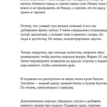
желток. Немного перца и совсем капля соли. Можно пока 
вовсе и не приправлять ей блюдо, а сделать это по вкусу
прямо в тарелке.
Потому, что соевый соус весьма соленый. А его мы
добавляем прямо сейчас. У меня совершенно потрясающ
густой, ароматный, с нотками чили и жженого сахара. Он
сюда в десяточку. Не жидко, концентрировано, вкусно.
Теперь аккуратно, при помощи лопаточки, сверните яйцо
конвертиком, чтобы желток оказался внутри. Жарим 10 сек
Затем переверните конвертик на другую сторону и жарьт
еще немного, чтобы запечатать края.
Я подавала на разогретом на капле масла куске батона.
Смотрите — жидкий центр, нежный белок и пухлая булочка
По-моему, замечательно к завтраку.
Дополнительно хорошо сбрызнуть соусом и добавить
немного зелени при подаче. Подавать сразу, горячим.