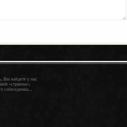
, Вы найдете у нас
ней «стряпни»,
о собеседника...