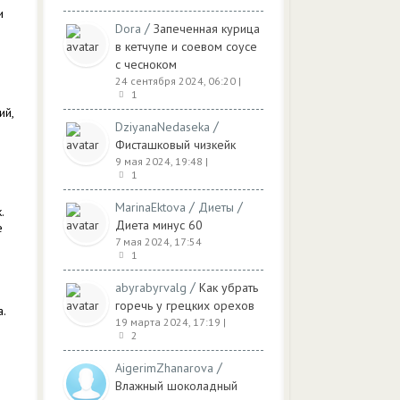
и
/
Dora
Запеченная курица
в кетчупе и соевом соусе
с чесноком
24 сентября 2024, 06:20
|
1
ий,
/
DziyanaNedaseka
Фисташковый чизкейк
9 мая 2024, 19:48
|
1
/
/
MarinaEktova
Диеты
.
Диета минус 60
е
7 мая 2024, 17:54
1
/
abyrabyrvalg
Как убрать
горечь у грецких орехов
.
19 марта 2024, 17:19
|
2
/
AigerimZhanarova
Влажный шоколадный