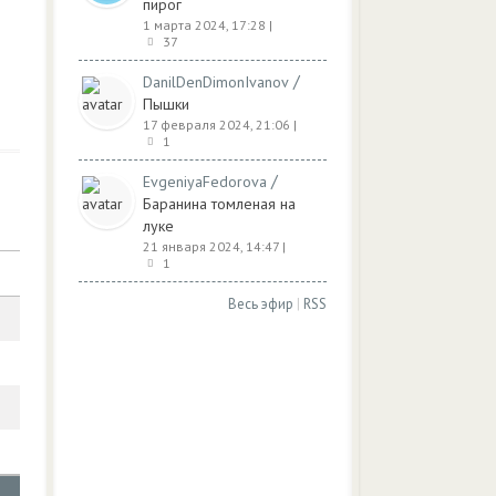
пирог
1 марта 2024, 17:28
|
37
/
DanilDenDimonIvanov
Пышки
17 февраля 2024, 21:06
|
1
/
EvgeniyaFedorova
Баранина томленая на
луке
21 января 2024, 14:47
|
1
Весь эфир
|
RSS