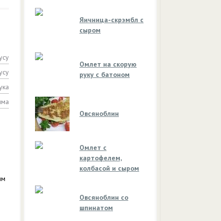
Яичница-скрэмбл с
сыром
усу
Омлет на скорую
усу
руку с батоном
ука
мма
Овсяноблин
Омлет с
картофелем,
колбасой и сыром
им
Овсяноблин со
шпинатом