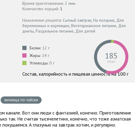
Время приготовления:
2 мин.
Количество порций:
1
Назначение рецепта:
Сытный завтрак
,
На полдник
,
Для
беременных и кормящих
,
Вегетарианское питание
,
Для
диеты
,
Раздельное питание
,
Для детей
Белки:
12 г
185
Жиры:
14 г
кКал
Углеводы:
0 г
Состав, калорийность и пищевая ценность на 100 г
яичница по-тайски
ом канале. Вот они люди с фантазией, конечно. Приготовление
ько так. Не считая тысячелетних, конечно, что тоже азиатская
 покушаемся. А глазунью на завтрак хотим, и регулярно.