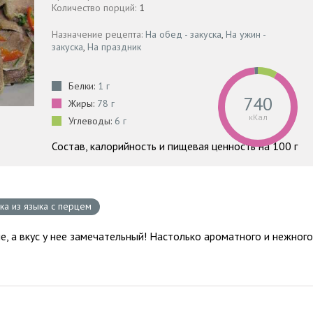
Количество порций:
1
Назначение рецепта:
На обед - закуска
,
На ужин -
закуска
,
На праздник
Белки:
1 г
740
Жиры:
78 г
кКал
Углеводы:
6 г
Состав, калорийность и пищевая ценность на 100 г
ска из языка с перцем
е, а вкус у нее замечательный! Настолько ароматного и нежного