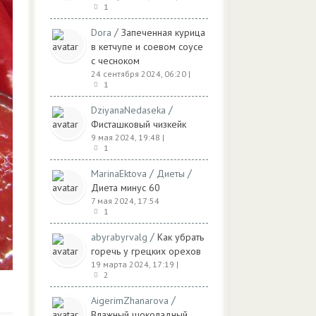
1
/
Dora
Запеченная курица
в кетчупе и соевом соусе
с чесноком
24 сентября 2024, 06:20
|
1
/
DziyanaNedaseka
Фисташковый чизкейк
9 мая 2024, 19:48
|
1
/
/
MarinaEktova
Диеты
Диета минус 60
7 мая 2024, 17:54
1
/
abyrabyrvalg
Как убрать
горечь у грецких орехов
19 марта 2024, 17:19
|
2
/
AigerimZhanarova
Влажный шоколадный