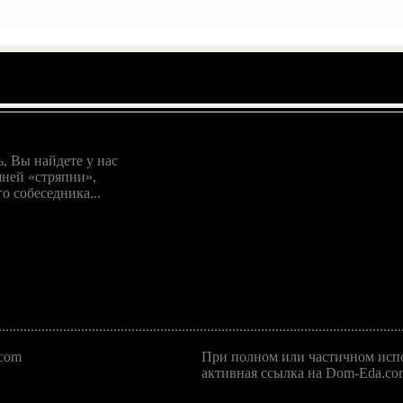
, Вы найдете у нас
ней «стряпни»,
о собеседника...
.com
При полном или частичном испо
активная ссылка на Dom-Eda.com