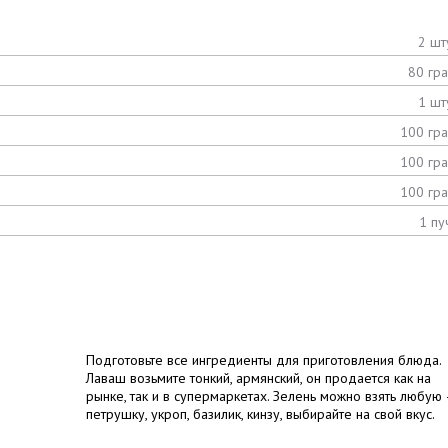
2 шт
80 гр
1 шт
100 гр
100 гр
100 гр
1 пу
Подготовьте все ингредиенты для приготовления блюда.
Лаваш возьмите тонкий, армянский, он продается как на
рынке, так и в супермаркетах. Зелень можно взять любую 
петрушку, укроп, базилик, кинзу, выбирайте на свой вкус.