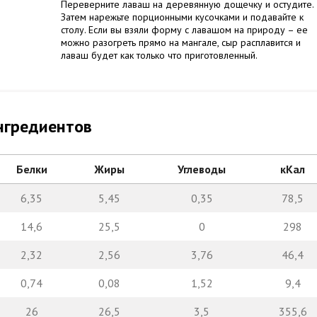
Переверните лаваш на деревянную дощечку и остудите.
Затем нарежьте порционными кусочками и подавайте к
столу. Если вы взяли форму с лавашом на природу – ее
можно разогреть прямо на мангале, сыр расплавится и
лаваш будет как только что приготовленный.
нгредиентов
Белки
Жиры
Углеводы
кКал
6,35
5,45
0,35
78,5
14,6
25,5
0
298
2,32
2,56
3,76
46,4
0,74
0,08
1,52
9,4
26
26,5
3,5
355,6