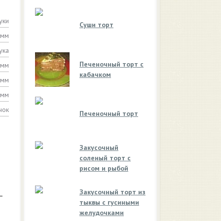
уки
Суши торт
амм
ука
Печеночный торт с
амм
кабачком
амм
амм
чок
Печеночный торт
Закусочный
соленый торт с
рисом и рыбой
Закусочный торт из
–
тыквы с гусиными
желудочками