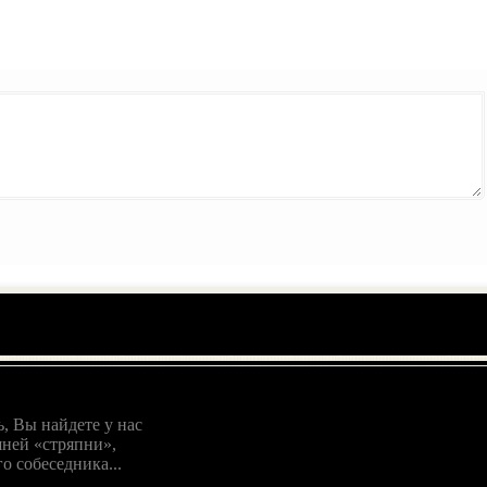
, Вы найдете у нас
ней «стряпни»,
о собеседника...