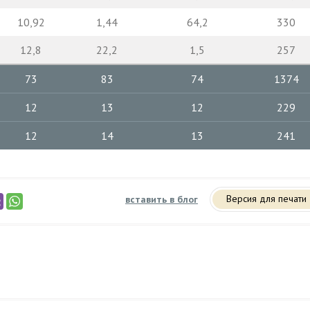
10,92
1,44
64,2
330
12,8
22,2
1,5
257
73
83
74
1374
12
13
12
229
12
14
13
241
Версия для печати
вставить в блог