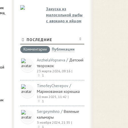
ик
Закуска из
ма,
малосольной рыбы
с авокадо и яйцом
ПОСЛЕДНИЕ
Комментарии
Публикации
/
AnzhelaVopseva
Детский
творожок
той
23 марта 2026, 09:16
|
1
/
TimofeyCherepov
Маринованная корюшка
10 мая 2025, 11:42
|
ом
1
/
Sergeymihno
Вяленые
кальмары
3 ноября 2024, 21:35
|
1