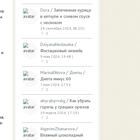
/
Dora
Запеченная курица
на
в кетчупе и соевом соусе
ы.
с чесноком
24 сентября 2024, 06:20
|
1
/
DziyanaNedaseka
Фисташковый чизкейк
 и
9 мая 2024, 19:48
|
1
/
/
MarinaEktova
Диеты
Диета минус 60
7 мая 2024, 17:54
1
/
abyrabyrvalg
Как убрать
горечь у грецких орехов
19 марта 2024, 17:19
|
я.
2
х-
/
AigerimZhanarova
Влажный шоколадный