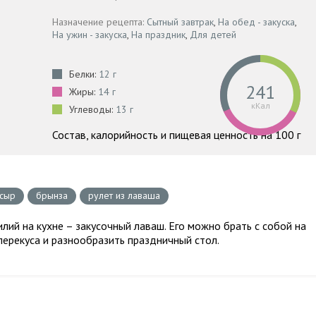
Назначение рецепта:
Сытный завтрак
,
На обед - закуска
,
На ужин - закуска
,
На праздник
,
Для детей
Белки:
12 г
241
Жиры:
14 г
кКал
Углеводы:
13 г
Состав, калорийность и пищевая ценность на 100 г
сыр
брынза
рулет из лаваша
лий на кухне – закусочный лаваш. Его можно брать с собой на
 перекуса и разнообразить праздничный стол.