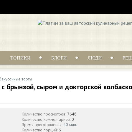
ТОПИКИ
БЛОГИ
ЛЮДИ
РЕ
Закусочные торты
с брынзой, сыром и докторской колбаск
Количество просмотров:
7648
Количество комментариев:
0
Время приготовления:
40 мин.
Количество порций:
6