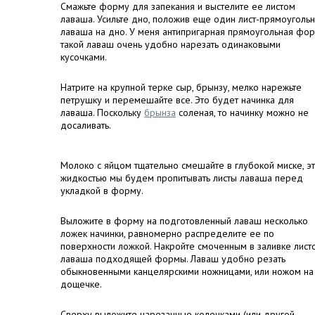
Смажьте форму для запекания и выстелите ее листом
лаваша. Усильте дно, положив еще один лист-прямоугольн
лаваша на дно. У меня антипригарная прямоугольная фор
такой лаваш очень удобно нарезать одинаковыми
кусочками.
Натрите на крупной терке сыр, брынзу, мелко нарежьте
петрушку и перемешайте все. Это будет начинка для
лаваша. Поскольку
брынза
соленая, то начинку можно не
досаливать.
Молоко с яйцом тщательно смешайте в глубокой миске, э
жидкостью мы будем пропитывать листы лаваша перед
укладкой в форму.
Выложите в форму на подготовленный лаваш несколько
ложек начинки, равномерно распределите ее по
поверхности ложкой. Накройте смоченным в заливке лист
лаваша подходящей формы. Лаваш удобно резать
обыкновенными канцелярскими ножницами, или ножом на
дощечке.
Сверху выложите нарезанные колечками (или другой