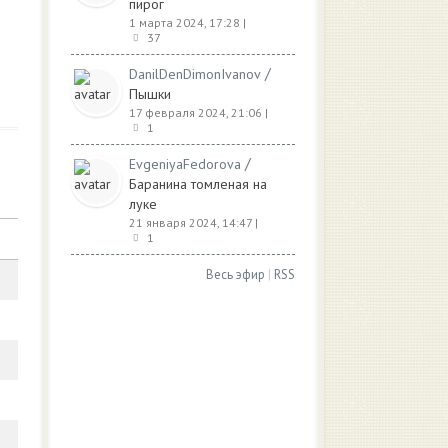
пирог
1 марта 2024, 17:28
|
37
/
DanilDenDimonIvanov
Пышки
17 февраля 2024, 21:06
|
1
/
EvgeniyaFedorova
Баранина томленая на
луке
21 января 2024, 14:47
|
1
Весь эфир
|
RSS