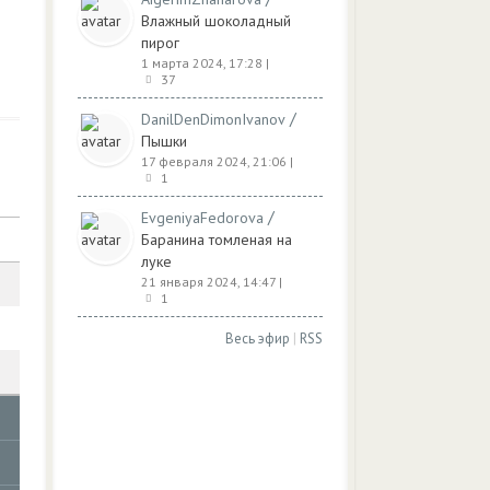
Влажный шоколадный
пирог
1 марта 2024, 17:28
|
37
/
DanilDenDimonIvanov
Пышки
17 февраля 2024, 21:06
|
1
/
EvgeniyaFedorova
Баранина томленая на
луке
21 января 2024, 14:47
|
1
Весь эфир
|
RSS