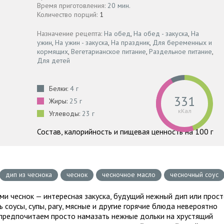
Время приготовления:
20 мин.
Количество порций:
1
Назначение рецепта:
На обед
,
На обед - закуска
,
На
ужин
,
На ужин - закуска
,
На праздник
,
Для беременных и
кормящих
,
Вегетарианское питание
,
Раздельное питание
,
Для детей
Белки:
4 г
331
Жиры:
25 г
кКал
Углеводы:
23 г
Состав, калорийность и пищевая ценность на 100 г
дип из чеснока
чеснок
чесночное масло
чесночный соус
ми чеснок — интересная закуска, будущий нежный дип или прос
 соусы, супы, рагу, мясные и другие горячие блюда невероятно
 предпочитаем просто намазать нежные дольки на хрустящий