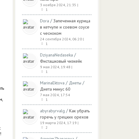
3 ноября 2024, 21:35
|
1
/
Dora
Запеченная курица
в кетчупе и соевом соусе
с чесноком
24 сентября 2024, 06:20
|
1
/
DziyanaNedaseka
Фисташковый чизкейк
9 мая 2024, 19:48
|
1
/
/
MarinaEktova
Диеты
ть
Диета минус 60
7 мая 2024, 17:54
м,
1
/
abyrabyrvalg
Как убрать
горечь у грецких орехов
19 марта 2024, 17:19
|
2
с
!
/
AigerimZhanarova