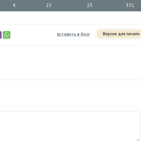
4
25
23
331
Версия для печати
вставить в блог