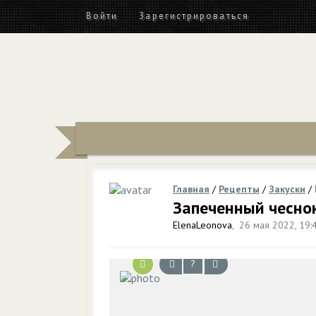
Войти
Зарегистрироваться
Главная
/
Рецепты
/
Закуски
/
Запеченный чесно
ElenaLeonova
,
26 мая 2022, 19:
?