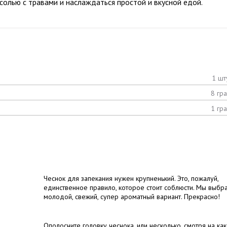
солью с травами и наслаждаться простой и вкусной едой.
1 шт
8 гр
1 гр
Чеснок для запекания нужен крупненький. Это, пожалуй,
единственное правило, которое стоит соблюсти. Мы выбр
молодой, свежий, супер ароматный вариант. Прекрасно!
Ополосните головку чеснока, или несколько, смотря на ка