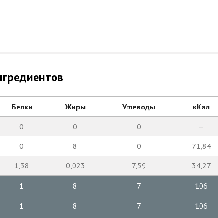
нгредиентов
Белки
Жиры
Углеводы
кКал
0
0
0
—
0
8
0
71,84
1,38
0,023
7,59
34,27
1
8
7
106
1
8
7
106