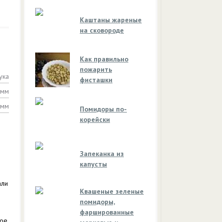
Каштаны жареные
на сковороде
Как правильно
пожарить
ука
фисташки
амм
амм
Помидоры по-
корейски
Запеканка из
капусты
али
Квашеные зеленые
помидоры,
фаршированные
кое