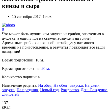
кинзы и сыра
15 сентября 2017, 19:08
0
Что может быть лучше, чем закуска из грибов, запеченная в
духовке, а еще лучше на свежем воздухе и на гриле!
Ароматные грибочки с кинзой не заберут у вас много
времени на приготовление, а результат превзойдёт все ваши
ожидания!
Время подготовки:
10 м.
Время приготовления:
20 м.
Количество порций:
4
Назначение рецепта:
На обед
,
На обед - закуска
,
На ужин -
закуска
,
На праздник
,
Новый год
,
Рождество
,
День Рождение
,
Для детей
137
кКал