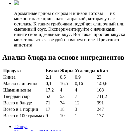
Ароматные грибы с сыром и кинзой готовы — их
можно так же присыпать заправкой, которая у нас
осталась. К таким грибочкам подойдет сливочный или
сметанный соус. Экспериментируйте с начинками,
ищите свой идеальный вкус. Вот такая простая закуска
может оказаться звездой на вашем столе. Приятного
аппетита!
Анализ блюда на основе ингредиентов
Продукт
Белки
Жиры
Углеводы
кКал
Кинза
2,1
0,5
0,9
23
Масло сливочное
0,1
16,5
0,16
149,6
Шампиньоны
17,2
4
4
108
Твердый сыр
52
53
7
711,2
Всего в блюде
71
74
12
991
Всего в 1 порции
17
18
3
247
Всего в 100 граммах
9
10
1
137
Danya