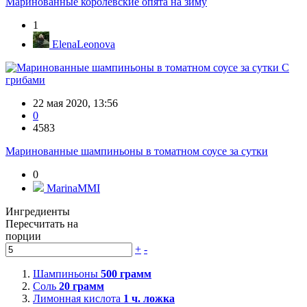
Маринованные королевские опята на зиму
1
ElenaLeonova
С
грибами
22 мая 2020, 13:56
0
4583
Маринованные шампиньоны в томатном соусе за сутки
0
MarinaMMI
Ингредиенты
Пересчитать на
порции
+
-
Шампиньоны
500
грамм
Соль
20
грамм
Лимонная кислота
1
ч. ложка