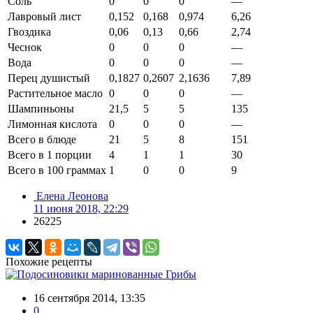
Соль
0
0
0
—
Лавровый лист
0,152
0,168
0,974
6,26
Гвоздика
0,06
0,13
0,66
2,74
Чеснок
0
0
0
—
Вода
0
0
0
—
Перец душистый
0,1827
0,2607
2,1636
7,89
Растительное масло
0
0
0
—
Шампиньоны
21,5
5
5
135
Лимонная кислота
0
0
0
—
Всего в блюде
21
5
8
151
Всего в 1 порции
4
1
1
30
Всего в 100 граммах
1
0
0
9
Елена Леонова
11 июня 2018, 22:29
26225
Похожие рецепты
Грибы
16 сентября 2014, 13:35
0