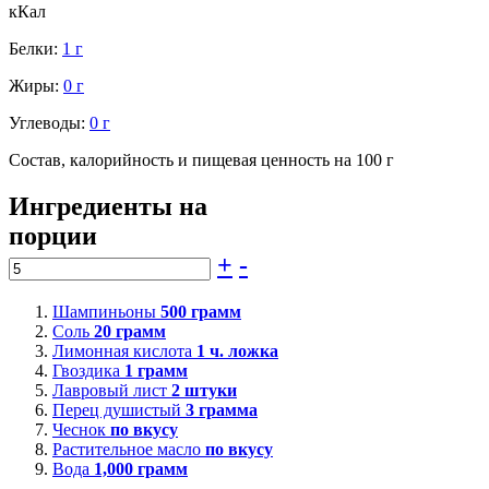
кКал
Белки:
1 г
Жиры:
0 г
Углеводы:
0 г
Состав, калорийность и пищевая ценность на 100 г
Ингредиенты на
порции
+
-
Шампиньоны
500
грамм
Соль
20
грамм
Лимонная кислота
1
ч. ложка
Гвоздика
1
грамм
Лавровый лист
2
штуки
Перец душистый
3
грамма
Чеснок
по вкусу
Растительное масло
по вкусу
Вода
1,000
грамм