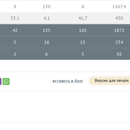
0
130
0
1167,4
33,1
4,1
41,7
430
42
135
105
1872
5
16
13
234
2
6
5
92
Версия для печати
вставить в блог