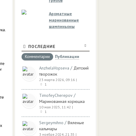
грибов
Ароматные
маринованные
шампиньоны
ка.
ПОСЛЕДНИЕ
Комментарии
Публикации
ите
/
AnzhelaVopseva
Детский
ы
творожок
23 марта 2026, 09:16
|
1
/
TimofeyCherepov
те
Маринованная корюшка
10 мая 2025, 11:42
|
1
/
Sergeymihno
Вяленые
их
кальмары
3 ноября 2024, 21:35
|