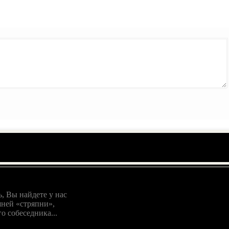
, Вы найдете у нас
ней «стряпни»,
о собеседника...