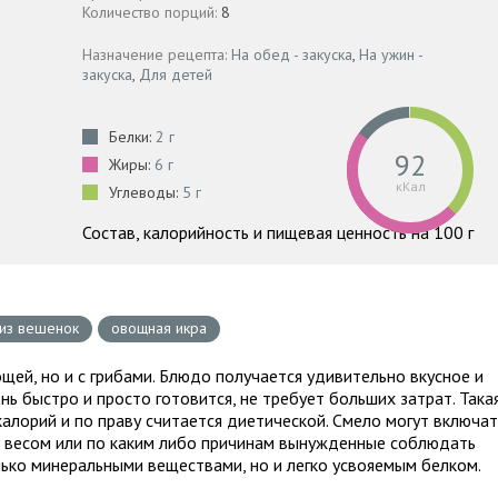
Количество порций:
8
Назначение рецепта:
На обед - закуска
,
На ужин -
закуска
,
Для детей
Белки:
2 г
92
Жиры:
6 г
кКал
Углеводы:
5 г
Состав, калорийность и пищевая ценность на 100 г
 из вешенок
овощная икра
щей, но и с грибами. Блюдо получается удивительно вкусное и
нь быстро и просто готовится, не требует больших затрат. Така
алорий и по праву считается диетической. Смело могут включат
м весом или по каким либо причинам вынужденные соблюдать
лько минеральными веществами, но и легко усвояемым белком.