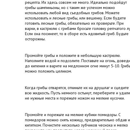
рецепта. Их здесь совсем не много. Идеально подойдут
грибы шампиньоны, но с таким же успехом можно
использовать любой вид съедобных грибов. Можете
использовать и лесные грибы, или вешенку. Если будете
готовить лесные грибы, обязательно их проверьте. При
варки, в кастрюлю с грибами бросьте головку репчатого лу
Если она посинеет, то в сборе есть ядовитый гриб. Будьте
осторожны.
Промойте грибы и положите в небольшую кастрюлю.
Наполните водой и подсолите. Поставьте на огонь, довед
до кипения и варите на медлонном огне минут 5-10. Гриб
можно положить целиком.
Когда грибы отварятся, откиньте их на друшлаг и сцедите
всю жидкость. Пусть немного остынут, переберите и удали
не нужные места и порежьте ножом на мелкие кусочки.
Промойте и порежьте на мелкие кубики помидоры. С
помидоров можно снять кожицу, предварительно обдав 
кипятком. Почистите несколько зубчиков чеснока и мелко