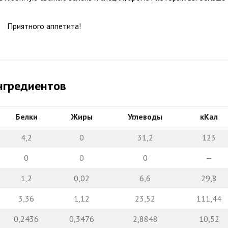
Приятного аппетита!
нгредиентов
Белки
Жиры
Углеводы
кКал
4,2
0
31,2
123
0
0
0
—
1,2
0,02
6,6
29,8
3,36
1,12
23,52
111,44
0,2436
0,3476
2,8848
10,52