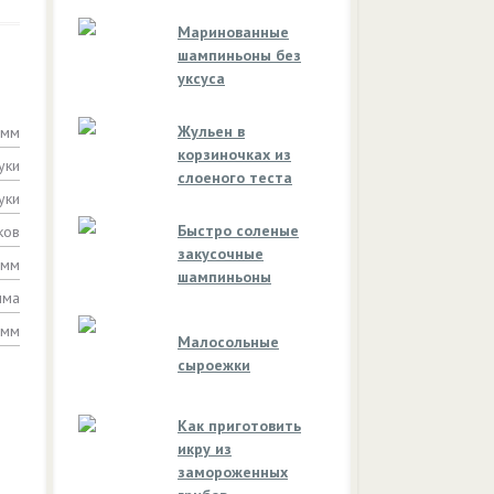
Маринованные
шампиньоны без
уксуса
Жульен в
амм
корзиночках из
уки
слоеного теста
уки
Быстро соленые
ков
закусочные
амм
шампиньоны
мма
амм
Малосольные
сыроежки
Как приготовить
икру из
замороженных