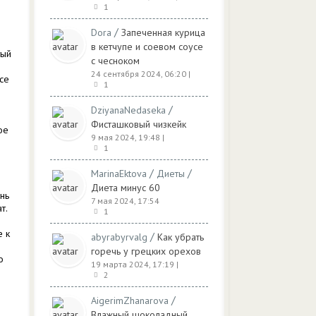
1
/
Dora
Запеченная курица
в кетчупе и соевом соусе
тый
с чесноком
24 сентября 2024, 06:20
|
се
1
/
DziyanaNedaseka
Фисташковый чизкейк
ое
9 мая 2024, 19:48
|
1
/
/
MarinaEktova
Диеты
Диета минус 60
нь
7 мая 2024, 17:54
т.
1
е к
/
abyrabyrvalg
Как убрать
горечь у грецких орехов
о
19 марта 2024, 17:19
|
2
/
AigerimZhanarova
Влажный шоколадный