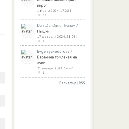
пирог
1 марта 2024, 17:28
|
37
/
DanilDenDimonIvanov
Пышки
17 февраля 2024, 21:06
|
1
/
EvgeniyaFedorova
Баранина томленая на
луке
21 января 2024, 14:47
|
1
Весь эфир
|
RSS