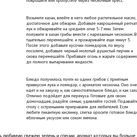
покрошите или пропустите через чесночный пресс.
Возьмите казан, влейте в него любое растительное масло,
достаточное для обжарки. Добавьте накрошенный репча
лук и обжаривайте на среднем огне 5-7 мин. Затем
положите в казан грибы вместе с нарезанным чесноком. В
тщательно перемешайте. и прожаривайте еще минут 5.
После этого добавьте кусочки помидоров, по вкусу
посолите, добавьте черный молотый душистый перчик и
снова перемешайте. Прибавьте огонь и жарьте содержим
до полного выпаривания жидкости.
Блюдо получилось почти из одних грибов с приятным
привкусом лука и помидор, с ароматом чесночка. Оно оче
идет и на закуску и, как самостоятельное блюдо, и как сала
Отлично подойдет для перекуса. Готовьте для своих
домочадцев, радуйте семью, удивляйте гостей. Подавайт
столу с оcтренькими приправами для любителей. Если
любите пикантную кислинку, слегка оросите готовое блюд
яблочным уксусом или соком лимона.
 любимую свежею зелень и специи, аромат которых вы больше