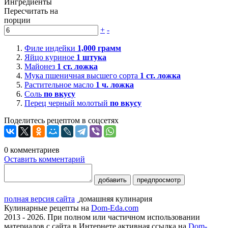
Ингредиенты
Пересчитать на
порции
+
-
Филе индейки
1,000
грамм
Яйцо куриное
1
штука
Майонез
1
ст. ложка
Мука пшеничная высшего сорта
1
ст. ложка
Растительное масло
1
ч. ложка
Соль
по вкусу
Перец черный молотый
по вкусу
Поделитесь рецептом в соцсетях
0
комментариев
Оставить комментарий
добавить
предпросмотр
полная версия сайта
домашняя кулинария
Кулинарные рецепты на
Dom-Eda.com
2013 - 2026. При полном или частичном использовании
материалов с сайта в Интернете активная ссылка на
Dom-