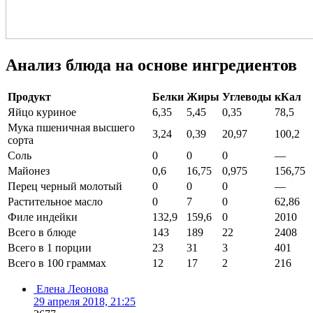
Анализ блюда на основе ингредиентов
Продукт
Белки
Жиры
Углеводы
кКал
Яйцо куриное
6,35
5,45
0,35
78,5
Мука пшеничная высшего
3,24
0,39
20,97
100,2
сорта
Соль
0
0
0
—
Майонез
0,6
16,75
0,975
156,75
Перец черный молотый
0
0
0
—
Растительное масло
0
7
0
62,86
Филе индейки
132,9
159,6
0
2010
Всего в блюде
143
189
22
2408
Всего в 1 порции
23
31
3
401
Всего в 100 граммах
12
17
2
216
Елена Леонова
29 апреля 2018, 21:25