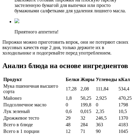
застеленную бумагой для выпечки или просто
бумажными салфетками для удаления лишнего масла.
Приятного аппетита!
Пирожки можно приготовить впрок, они не потеряют своих
вкусовых качеств еще 2 дня, только держите их в
холодильнике и подогревайте перед употреблением.
Анализ блюда на основе ингредиентов
Продукт
Белки
Жиры
Углеводы
кКал
Мука пшеничная высшего
17,28
2,08
111,84
534,4
сорта
Майонез
1,8
50,25
2,925
470,25
Подсолнечное масло
0
199,8
0
1798
Лук зеленый
0,6
0,015
2,35
10,5
Дрожжевое тесто
29
32
246,5
1370
Всего в блюде
48
284
363
4183
Всего в 1 порции
12
71
90
1045