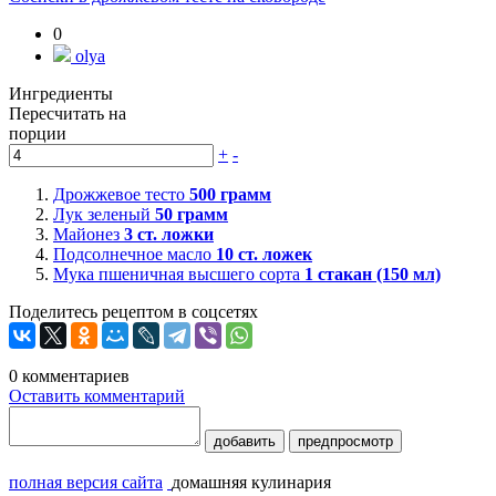
0
olya
Ингредиенты
Пересчитать на
порции
+
-
Дрожжевое тесто
500
грамм
Лук зеленый
50
грамм
Майонез
3
ст. ложки
Подсолнечное масло
10
ст. ложек
Мука пшеничная высшего сорта
1
стакан (150 мл)
Поделитесь рецептом в соцсетях
0
комментариев
Оставить комментарий
добавить
предпросмотр
полная версия сайта
домашняя кулинария