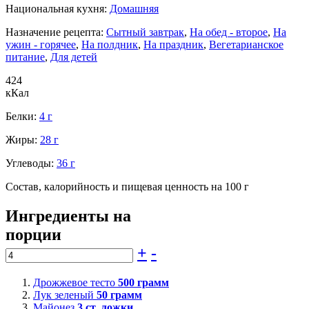
Национальная кухня:
Домашняя
Назначение рецепта:
Сытный завтрак
,
На обед - второе
,
На
ужин - горячее
,
На полдник
,
На праздник
,
Вегетарианское
питание
,
Для детей
424
кКал
Белки:
4 г
Жиры:
28 г
Углеводы:
36 г
Состав, калорийность и пищевая ценность на 100 г
Ингредиенты на
порции
+
-
Дрожжевое тесто
500
грамм
Лук зеленый
50
грамм
Майонез
3
ст. ложки