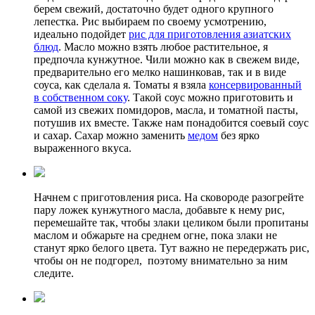
берем свежий, достаточно будет одного крупного
лепестка. Рис выбираем по своему усмотрению,
идеально подойдет
рис для приготовления азиатских
блюд
. Масло можно взять любое растительное, я
предпочла кунжутное. Чили можно как в свежем виде,
предварительно его мелко нашинковав, так и в виде
соуса, как сделала я. Томаты я взяла
консервированный
в собственном соку
. Такой соус можно приготовить и
самой из свежих помидоров, масла, и томатной пасты,
потушив их вместе. Также нам понадобится соевый соус
и сахар. Сахар можно заменить
медом
без ярко
выраженного вкуса.
Начнем с приготовления риса. На сковороде разогрейте
пару ложек кунжутного масла, добавьте к нему рис,
перемешайте так, чтобы злаки целиком были пропитаны
маслом и обжарьте на среднем огне, пока злаки не
станут ярко белого цвета. Тут важно не передержать рис,
чтобы он не подгорел, поэтому внимательно за ним
следите.