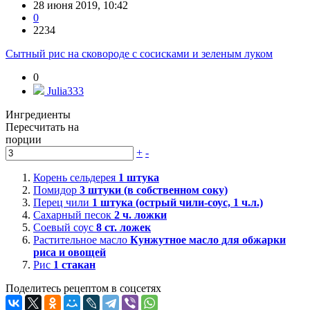
28 июня 2019, 10:42
0
2234
Сытный рис на сковороде с сосисками и зеленым луком
0
Julia333
Ингредиенты
Пересчитать на
порции
+
-
Корень сельдерея
1
штука
Помидор
3
штуки (в собственном соку)
Перец чили
1
штука (острый чили-соус, 1 ч.л.)
Сахарный песок
2
ч. ложки
Соевый соус
8
ст. ложек
Растительное масло
Кунжутное масло для обжарки
риса и овощей
Рис
1
стакан
Поделитесь рецептом в соцсетях