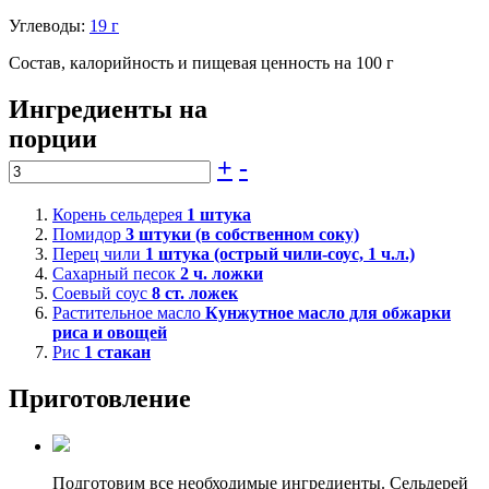
Углеводы:
19 г
Состав, калорийность и пищевая ценность на 100 г
Ингредиенты на
порции
+
-
Корень сельдерея
1
штука
Помидор
3
штуки (в собственном соку)
Перец чили
1
штука (острый чили-соус, 1 ч.л.)
Сахарный песок
2
ч. ложки
Соевый соус
8
ст. ложек
Растительное масло
Кунжутное масло для обжарки
риса и овощей
Рис
1
стакан
Приготовление
Подготовим все необходимые ингредиенты. Сельдерей