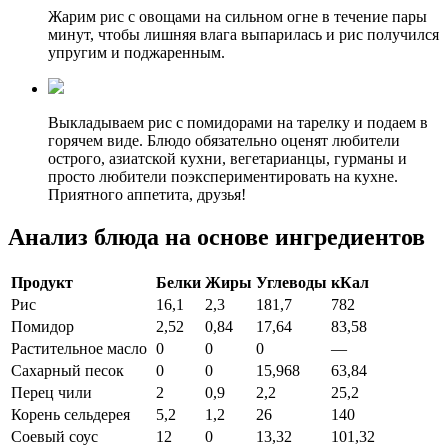
Жарим рис с овощами на сильном огне в течение пары
минут, чтобы лишняя влага выпарилась и рис получился
упругим и поджаренным.
Выкладываем рис с помидорами на тарелку и подаем в
горячем виде. Блюдо обязательно оценят любители
острого, азиатской кухни, вегетарианцы, гурманы и
просто любители поэкспериментировать на кухне.
Приятного аппетита, друзья!
Анализ блюда на основе ингредиентов
Продукт
Белки
Жиры
Углеводы
кКал
Рис
16,1
2,3
181,7
782
Помидор
2,52
0,84
17,64
83,58
Растительное масло
0
0
0
—
Сахарный песок
0
0
15,968
63,84
Перец чили
2
0,9
2,2
25,2
Корень сельдерея
5,2
1,2
26
140
Соевый соус
12
0
13,32
101,32