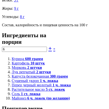
Белки:
5 г
Жиры:
9 г
Углеводы:
8 г
Состав, калорийность и пищевая ценность на 100 г
Ингредиенты на
порции
+
-
Курица
600
грамм
Картофель
10
штук
Морковь
2
штуки
Лук репчатый
2
штуки
Капуста белокочанная
300
грамм
Сушеный укроп
1
ч. ложка
Перец черный молотый
1
ч. ложка
Растительное масло
5
ст. ложек
Соль
1
ст. ложка
Майонез
6
ч. ложек (по желанию)
Приготовление