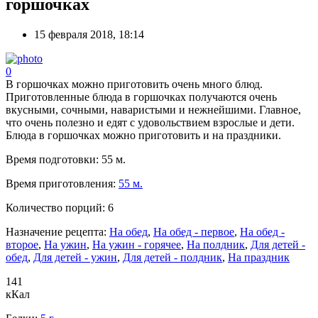
горшочках
15 февраля 2018, 18:14
0
В горшочках можно приготовить очень много блюд.
Приготовленные блюда в горшочках получаются очень
вкусными, сочными, наваристыми и нежнейшими. Главное,
что очень полезно и едят с удовольствием взрослые и дети.
Блюда в горшочках можно приготовить и на праздники.
Время подготовки:
55 м.
Время приготовления:
55 м.
Количество порций:
6
Назначение рецепта:
На обед
,
На обед - первое
,
На обед -
второе
,
На ужин
,
На ужин - горячее
,
На полдник
,
Для детей -
обед
,
Для детей - ужин
,
Для детей - полдник
,
На праздник
141
кКал