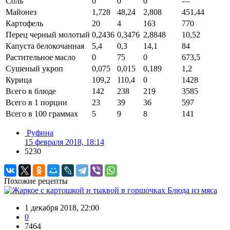
Соль
0
0
0
—
Майонез
1,728
48,24
2,808
451,44
Картофель
20
4
163
770
Перец черный молотый
0,2436
0,3476
2,8848
10,52
Капуста белокочанная
5,4
0,3
14,1
84
Растительное масло
0
75
0
673,5
Сушеный укроп
0,075
0,015
0,189
1,2
Курица
109,2
110,4
0
1428
Всего в блюде
142
238
219
3585
Всего в 1 порции
23
39
36
597
Всего в 100 граммах
5
9
8
141
Руфина
15 февраля 2018, 18:14
5230
Похожие рецепты
Блюда из мяса
1 декабря 2018, 22:00
0
7464