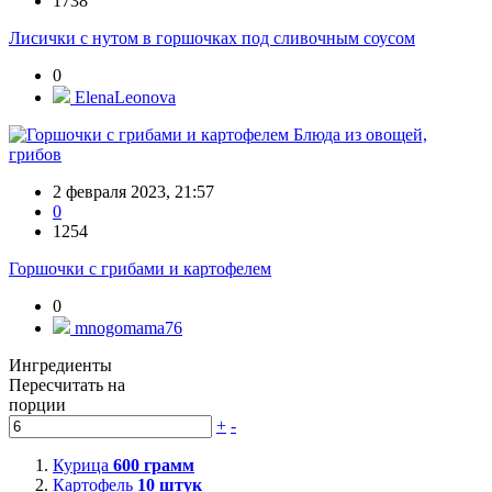
1738
Лисички с нутом в горшочках под сливочным соусом
0
ElenaLeonova
Блюда из овощей,
грибов
2 февраля 2023, 21:57
0
1254
Горшочки с грибами и картофелем
0
mnogomama76
Ингредиенты
Пересчитать на
порции
+
-
Курица
600
грамм
Картофель
10
штук