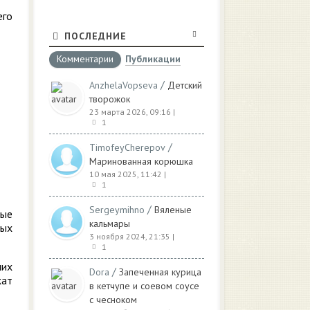
его
ПОСЛЕДНИЕ
Комментарии
Публикации
/
AnzhelaVopseva
Детский
творожок
23 марта 2026, 09:16
|
1
/
TimofeyCherepov
Маринованная корюшка
10 мая 2025, 11:42
|
1
/
Sergeymihno
Вяленые
ные
кальмары
ных
3 ноября 2024, 21:35
|
1
них
/
Dora
Запеченная курица
жат
в кетчупе и соевом соусе
с чесноком