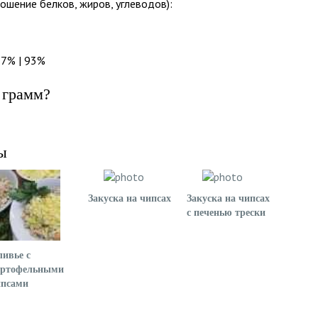
ошение белков, жиров, углеводов):
 7% | 93%
 грамм?
ы
Закуска на чипсах
Закуска на чипсах
с печенью трески
ивье с
артофельными
ипсами