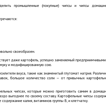
делить промышленные (покупные) чипсы и чипсы домашн
тречаются:
овольно своеобразен.
тствует даже картофель, успешно заменяемый предприимчивыми
 муку и модифицированную сою.
силители вкуса, такие как знаменитый глутомат натрия. Различ
бавок, большое количество соли — от привычных картофель
фельных чипсах, которые можно приготовить самим в домаш
раздо выгоднее по своему составу. Картофельные чипсы содер
 содержание калия, витаминов группы B, и клетчатку.