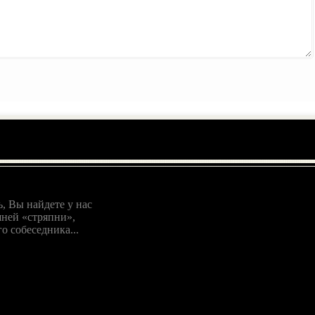
, Вы найдете у нас
ней «стряпни»,
о собеседника...