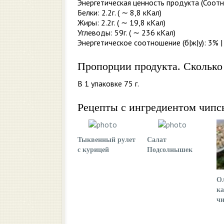
Энергетическая ценность продукта (Соотн
Белки: 2.2г. ( ∼ 8,8 кКал)
Жиры: 2.2г. ( ∼ 19,8 кКал)
Углеводы: 59г. ( ∼ 236 кКал)
Энергетическое соотношение (б|ж|у): 3% |
Пропорции продукта. Сколько
В 1 упаковке 75 г.
Рецепты с ингредиентом чипс
Тыквенный рулет
Салат
с курицей
Подсолнышек
Ол
к
ч