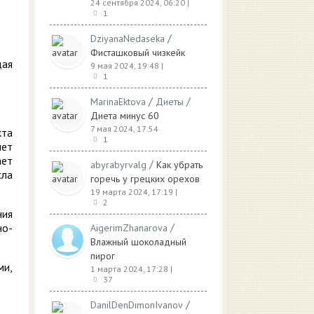
24 сентября 2024, 06:20
|
1
/
DziyanaNedaseka
Фисташковый чизкейк
дая
9 мая 2024, 19:48
|
1
/
/
MarinaEktova
Диеты
Диета минус 60
7 мая 2024, 17:54
кта
1
нет
ает
/
abyrabyrvalg
Как убрать
сла
горечь у грецких орехов
19 марта 2024, 17:19
|
2
ния
/
но-
AigerimZhanarova
Влажный шоколадный
пирог
ми,
1 марта 2024, 17:28
|
37
/
DanilDenDimonIvanov