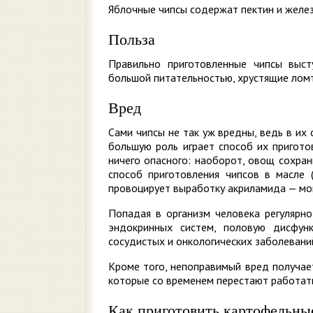
Яблочные чипсы содержат пектин и желез
Польза
Правильно приготовленные чипсы выст
большой питательностью, хрустящие ломт
Вред
Сами чипсы не так уж вредны, ведь в их
большую роль играет способ их пригото
ничего опасного: наоборот, овощ сохра
способ приготовления чипсов в масле 
провоцирует выработку акриламида — мо
Попадая в организм человека регулярно
эндокринных систем, половую дисфунк
сосудистых и онкологических заболевани
Кроме того, непоправимый вред получае
которые со временем перестают работать
Как приготовить картофельны