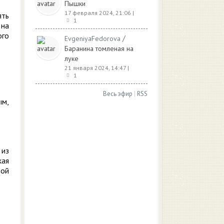
Пышки
17 февраля 2024, 21:06
|
ять
1
 на
ого
/
EvgeniyaFedorova
Баранина томленая на
луке
21 января 2024, 14:47
|
1
Весь эфир
|
RSS
ым,
 из
кая
ной