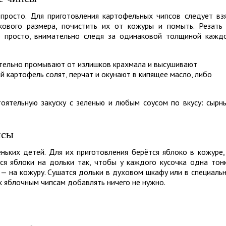
просто. Для приготовления картофельных чипсов следует вз
кового размера, почистить их от кожуры и помыть. Резать
о просто, внимательно следя за одинаковой толщиной кажд
тельно промывают от излишков крахмала и высушивают
картофель солят, перчат и окунают в кипящее масло, либо
ятельную закуску с зеленью и любым соусом по вкусу: сырн
псы
ньких детей. Для их приготовления берётся яблоко в кожуре,
ся яблоки на дольки так, чтобы у каждого кусочка одна тон
я — на кожуру. Сушатся дольки в духовом шкафу или в специаль
к яблочным чипсам добавлять ничего не нужно.