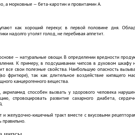
о, а морковные — бета-каротин и провитамин А.
упают как хороший перекус в первой половине дня. Обла
ики надолго утолят голод, не перебивая аппетит.
 основе — натуральные овощи. В определении вредности проду
вления. К примеру, в подсушивании чипсов в духовом шкафу 
нит все свои полезные свойства. Наибольшую опасность вызыв
(во фритюре), так как длительное воздействие кипящего ма
щного канцерогенного вещества.
, акриламид способен вызвать у здорового человека наруше
цию, спровоцировать развитие сахарного диабета, сердеч
й.
т и желудочно-кишечный тракт вместе с вкусовыми рецептора
 правильно.
е чипсы