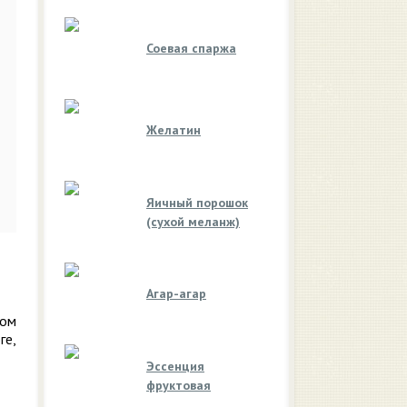
Соевая спаржа
Желатин
Яичный порошок
(сухой меланж)
Агар-агар
вом
ге,
Эссенция
фруктовая