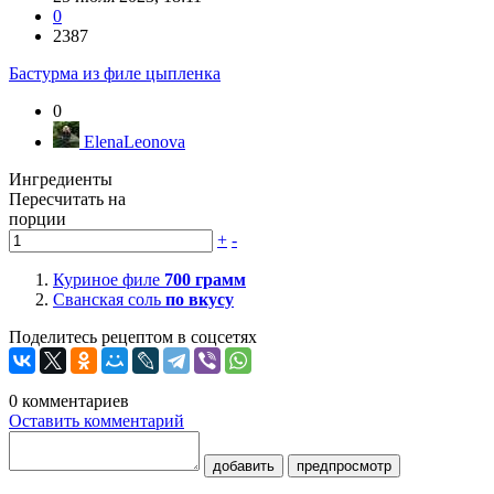
0
2387
Бастурма из филе цыпленка
0
ElenaLeonova
Ингредиенты
Пересчитать на
порции
+
-
Куриное филе
700
грамм
Сванская соль
по вкусу
Поделитесь рецептом в соцсетях
0
комментариев
Оставить комментарий
добавить
предпросмотр