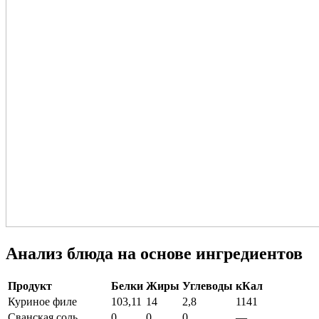
Анализ блюда на основе ингредиентов
Продукт
Белки
Жиры
Углеводы
кКал
Куриное филе
103,11
14
2,8
1141
Сванская соль
0
0
0
—