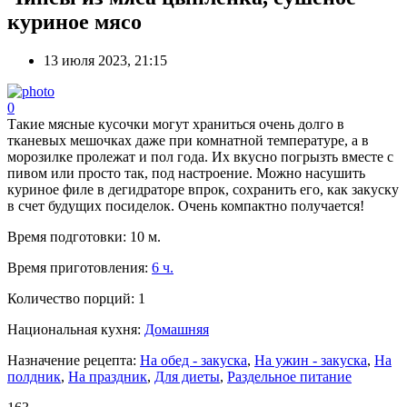
куриное мясо
13 июля 2023, 21:15
0
Такие мясные кусочки могут храниться очень долго в
тканевых мешочках даже при комнатной температуре, а в
морозилке пролежат и пол года. Их вкусно погрызть вместе с
пивом или просто так, под настроение. Можно насушить
куриное филе в дегидраторе впрок, сохранить его, как закуску
в счет будущих посиделок. Очень компактно получается!
Время подготовки:
10 м.
Время приготовления:
6 ч.
Количество порций:
1
Национальная кухня:
Домашняя
Назначение рецепта:
На обед - закуска
,
На ужин - закуска
,
На
полдник
,
На праздник
,
Для диеты
,
Раздельное питание