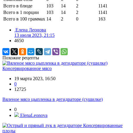
Всего в блюде
103
14
2
1141
Всего в 1 порции
103
14
2
1141
Всего в 100 граммах
14
2
0
163
Елена Леонова
13 июля 2023, 21:15
4650
Похожие рецепты
Консервированное мясо
19 марта 2023, 16:50
0
12725
Вяленое мясо цыпленка в дегидраторе (сушилке)
0
ElenaLeonova
Консервированные
плоды