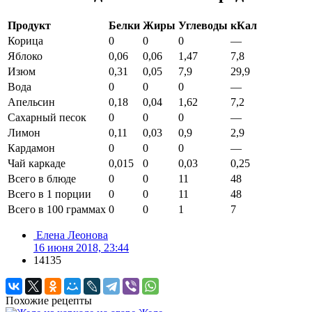
Продукт
Белки
Жиры
Углеводы
кКал
Корица
0
0
0
—
Яблоко
0,06
0,06
1,47
7,8
Изюм
0,31
0,05
7,9
29,9
Вода
0
0
0
—
Апельсин
0,18
0,04
1,62
7,2
Сахарный песок
0
0
0
—
Лимон
0,11
0,03
0,9
2,9
Кардамон
0
0
0
—
Чай каркаде
0,015
0
0,03
0,25
Всего в блюде
0
0
11
48
Всего в 1 порции
0
0
11
48
Всего в 100 граммах
0
0
1
7
Елена Леонова
16 июня 2018, 23:44
14135
Похожие рецепты