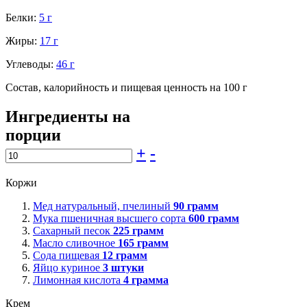
Белки:
5 г
Жиры:
17 г
Углеводы:
46 г
Состав, калорийность и пищевая ценность на 100 г
Ингредиенты на
порции
+
-
Коржи
Мед натуральный, пчелиный
90
грамм
Мука пшеничная высшего сорта
600
грамм
Сахарный песок
225
грамм
Масло сливочное
165
грамм
Сода пищевая
12
грамм
Яйцо куриное
3
штуки
Лимонная кислота
4
грамма
Крем