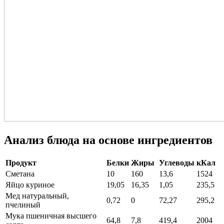
Анализ блюда на основе ингредиентов
Продукт
Белки
Жиры
Углеводы
кКал
Сметана
10
160
13,6
1524
Яйцо куриное
19,05
16,35
1,05
235,5
Мед натуральный,
0,72
0
72,27
295,2
пчелиный
Мука пшеничная высшего
64,8
7,8
419,4
2004