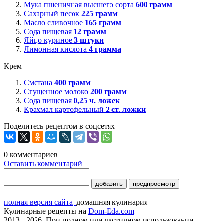
Мука пшеничная высшего сорта
600
грамм
Сахарный песок
225
грамм
Масло сливочное
165
грамм
Сода пищевая
12
грамм
Яйцо куриное
3
штуки
Лимонная кислота
4
грамма
Крем
Сметана
400
грамм
Сгущенное молоко
200
грамм
Сода пищевая
0,25
ч. ложек
Крахмал картофельный
2
ст. ложки
Поделитесь рецептом в соцсетях
0
комментариев
Оставить комментарий
добавить
предпросмотр
полная версия сайта
домашняя кулинария
Кулинарные рецепты на
Dom-Eda.com
2013 - 2026. При полном или частичном использовании