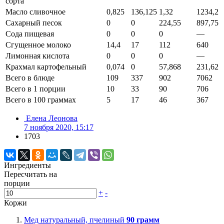
сорта
Масло сливочное
0,825
136,125
1,32
1234,2
Сахарный песок
0
0
224,55
897,75
Сода пищевая
0
0
0
—
Сгущенное молоко
14,4
17
112
640
Лимонная кислота
0
0
0
—
Крахмал картофельный
0,074
0
57,868
231,62
Всего в блюде
109
337
902
7062
Всего в 1 порции
10
33
90
706
Всего в 100 граммах
5
17
46
367
Елена Леонова
7 ноября 2020, 15:17
1703
Ингредиенты
Пересчитать на
порции
+
-
Коржи
Мед натуральный, пчелиный
90
грамм