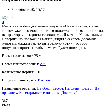
7 ноября 2020, 15:17
0
Мы очень любим домашние медовики! Казалось бы, с этим
тортом уже невозможно ничего придумать, но вот я встретила
на просторах интернета медовик своей мечты. Карамельный.
Совершенно несложная манипуляция с сахаром добавила
медовым коржам такую интересную нотку, что торт
получился просто незабываемым. Будем повторять!
Время подготовки:
25 м.
Время приготовления:
2 ч.
Количество порций:
10
Национальная кухня:
Русская
Назначение рецепта:
На обед - десерт
,
На ужин - десерт
,
На
праздник
,
Вегетарианское питание
,
Для детей
367
кКал