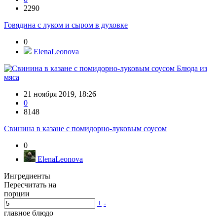
2290
Говядина с луком и сыром в духовке
0
ElenaLeonova
Блюда из
мяса
21 ноября 2019, 18:26
0
8148
Свинина в казане с помидорно-луковым соусом
0
ElenaLeonova
Ингредиенты
Пересчитать на
порции
+
-
главное блюдо