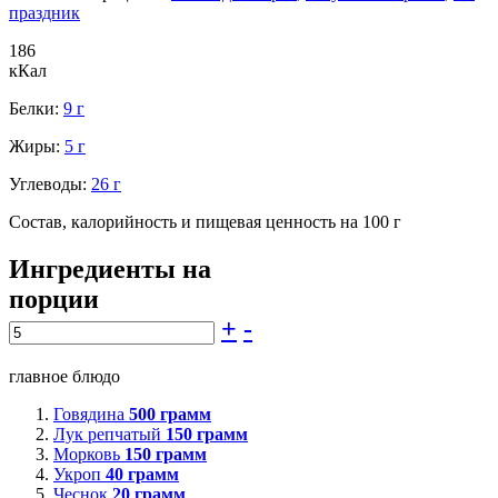
праздник
186
кКал
Белки:
9 г
Жиры:
5 г
Углеводы:
26 г
Состав, калорийность и пищевая ценность на 100 г
Ингредиенты на
порции
+
-
главное блюдо
Говядина
500
грамм
Лук репчатый
150
грамм
Морковь
150
грамм
Укроп
40
грамм
Чеснок
20
грамм