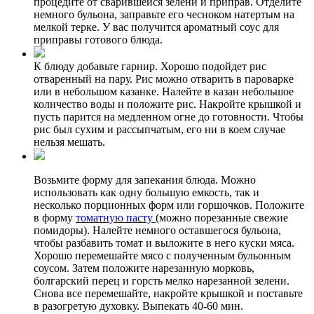
процедите от сварившейся зелени и приправ. Отделите
немного бульона, заправьте его чесноком натертым на
мелкой терке. У вас получится ароматный соус для
приправы готового блюда.
К блюду добавьте гарнир. Хорошо подойдет рис
отваренный на пару. Рис можно отварить в пароварке
или в небольшом казанке. Налейте в казан небольшое
количество воды и положите рис. Накройте крышкой и
пусть парится на медленном огне до готовности. Чтобы
рис был сухим и рассыпчатым, его ни в коем случае
нельзя мешать.
Возьмите форму для запекания блюда. Можно
использовать как одну большую емкость, так и
несколько порционных форм или горшочков. Положите
в форму
томатную пасту
(можно порезанные свежие
помидоры). Налейте немного оставшегося бульона,
чтобы разбавить томат и выложите в него куски мяса.
Хорошо перемешайте мясо с полученным бульонным
соусом. Затем положите нарезанную морковь,
болгарский перец и горсть мелко нарезанной зелени.
Снова все перемешайте, накройте крышкой и поставьте
в разогретую духовку. Выпекать 40-60 мин.