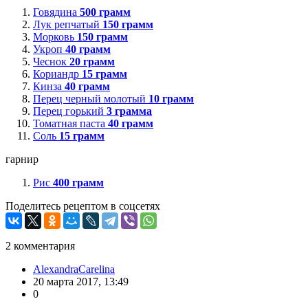
Говядина
500
грамм
Лук репчатый
150
грамм
Морковь
150
грамм
Укроп
40
грамм
Чеснок
20
грамм
Кориандр
15
грамм
Кинза
40
грамм
Перец черный молотый
10
грамм
Перец горький
3
грамма
Томатная паста
40
грамм
Соль
15
грамм
гарнир
Рис
400
грамм
Поделитесь рецептом в соцсетях
2
комментария
AlexandraCarelina
20 марта 2017, 13:49
0