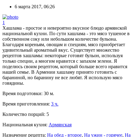
6 марта 2017, 06:26
1
Хашлама - простое и невероятно вкусное блюдо армянской
национальной кухни. По сути хашлама - это мясо тушеное в
собственном соку или небольшом количестве бульона.
Благодаря кореньям, овощам и специям, мясо приобретает
удивительный ароматный вкус. Существует множество
рецептов хашламы: некоторые готовят бульон, используя
только специи, а многим нравится с запахом зелени. Я
поделюсь своим рецептом, который больше всего нравится
нашей семье. В Армении хашламу принято готовить с
бараниной, но баранину не все любят. Я использую мясо
говядины.
Время подготовки:
30 м.
Время приготовления:
3 ч.
Количество порций:
5
Национальная кухня:
Армянская
Назначение рецепта:
На обед - второе
,
На ужин - горячее
,
На