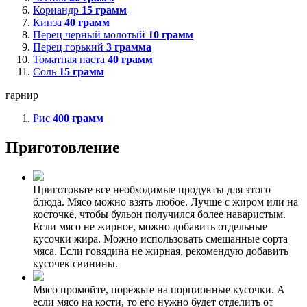
Кориандр
15
грамм
Кинза
40
грамм
Перец черный молотый
10
грамм
Перец горький
3
грамма
Томатная паста
40
грамм
Соль
15
грамм
гарнир
Рис
400
грамм
Приготовление
Приготовьте все необходимые продукты для этого
блюда. Мясо можно взять любое. Лучше с жиром или на
косточке, чтобы бульон получился более наваристым.
Если мясо не жирное, можно добавить отдельные
кусочки жира. Можно использовать смешанные сорта
мяса. Если говядина не жирная, рекомендую добавить
кусочек свинины.
Мясо промойте, порежьте на порционные кусочки. А
если мясо на кости, то его нужно будет отделить от