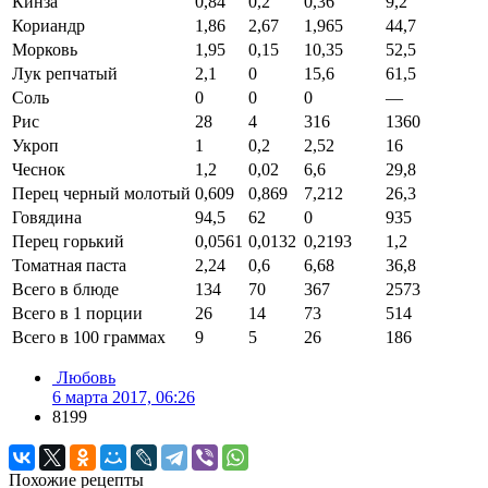
Кинза
0,84
0,2
0,36
9,2
Кориандр
1,86
2,67
1,965
44,7
Морковь
1,95
0,15
10,35
52,5
Лук репчатый
2,1
0
15,6
61,5
Соль
0
0
0
—
Рис
28
4
316
1360
Укроп
1
0,2
2,52
16
Чеснок
1,2
0,02
6,6
29,8
Перец черный молотый
0,609
0,869
7,212
26,3
Говядина
94,5
62
0
935
Перец горький
0,0561
0,0132
0,2193
1,2
Томатная паста
2,24
0,6
6,68
36,8
Всего в блюде
134
70
367
2573
Всего в 1 порции
26
14
73
514
Всего в 100 граммах
9
5
26
186
Любовь
6 марта 2017, 06:26
8199
Похожие рецепты