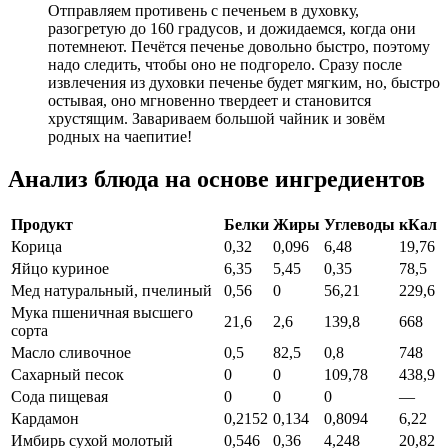
Отправляем противень с печеньем в духовку,
разогретую до 160 градусов, и дожидаемся, когда они
потемнеют. Печётся печенье довольно быстро, поэтому
надо следить, чтобы оно не подгорело. Сразу после
извлечения из духовки печенье будет мягким, но, быстро
остывая, оно мгновенно твердеет и становится
хрустящим. Завариваем большой чайник и зовём
родных на чаепитие!
Анализ блюда на основе ингредиентов
Продукт
Белки
Жиры
Углеводы
кКал
Корица
0,32
0,096
6,48
19,76
Яйцо куриное
6,35
5,45
0,35
78,5
Мед натуральный, пчелиный
0,56
0
56,21
229,6
Мука пшеничная высшего
21,6
2,6
139,8
668
сорта
Масло сливочное
0,5
82,5
0,8
748
Сахарный песок
0
0
109,78
438,9
Сода пищевая
0
0
0
—
Кардамон
0,2152
0,134
0,8094
6,22
Имбирь сухой молотый
0,546
0,36
4,248
20,82