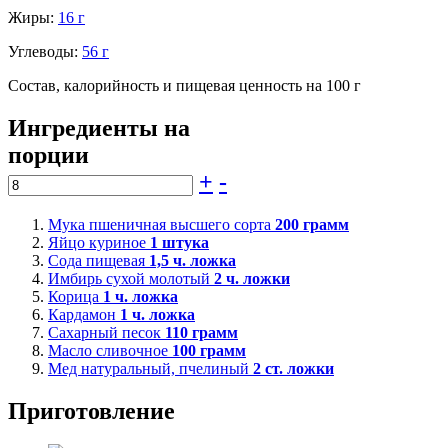
Жиры:
16 г
Углеводы:
56 г
Состав, калорийность и пищевая ценность на 100 г
Ингредиенты на
порции
+
-
Мука пшеничная высшего сорта
200
грамм
Яйцо куриное
1
штука
Сода пищевая
1,5
ч. ложка
Имбирь сухой молотый
2
ч. ложки
Корица
1
ч. ложка
Кардамон
1
ч. ложка
Сахарный песок
110
грамм
Масло сливочное
100
грамм
Мед натуральный, пчелиный
2
ст. ложки
Приготовление