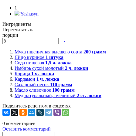
1
Yashasyn
Ингредиенты
Пересчитать на
порции
+
-
Мука пшеничная высшего сорта
200
грамм
Яйцо куриное
1
штука
Сода пищевая
1,5
ч. ложка
Имбирь сухой молотый
2
ч. ложки
Корица
1
ч. ложка
Кардамон
1
ч. ложка
Сахарный песок
110
грамм
Масло сливочное
100
грамм
Мед натуральный, пчелиный
2
ст. ложки
Поделитесь рецептом в соцсетях
0
комментариев
Оставить комментарий