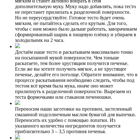
мягким и станет активно вбирать в себя
дополнительную муку. Муку надо добавлять, пока тесто
не перестанет прилипать к разделочной поверхности.
Но не переусердствуйте. Готовое тесто будет очень
мягким, не пытайтесь сделать его крутым. Для того,
чтобы с ним можно было дальше работать, заворачиваем
сформированный шарик в пищевую плёнку и убираем в
холодильник на 2 часа.
Достаём наше тесто и раскатываем максимально тонко
на посыпанной мукой поверхности. Чем тоньше
раскатаете, тем более хрустящим получится печенье.
Если же вы хотите получить мягкое, а не хрустящее
печенье, делайте его потолще. Обратите внимание, что в
процессе раскатывания необходимо следить, чтобы под
тестом всё время была мука, иначе оно может
прилипнуть к разделочной поверхности. Вырезаем из
теста формочками или стаканом печенюшки.
Переносим наши заготовки на противен, застеленный
смазанной подсолнечным маслом бумагой для выпечки.
Переносить их удобно с помощью лопатки. Из
указанного количества ингредиентов получается
приблизительно 3 – 3,5 противня печенья.