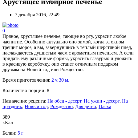
Хрустящее имбирное печенье
7 декабря 2016, 22:49
0
Пряное, хрустящее печенье, тающее во рту, украсит любое
чаепитие. Особенно актуально оно зимой, когда за окном
трещит мороз, а вы, завернувшись в тёплый шерстяной плед,
наслаждаетесь душистым чаем с ароматным печеньем. А если
придать ему различные формы, украсить глазурью и уложить
в красивую коробочку, оно станет отличным подарком
друзьям на Новый год или Рождество.
Время приготовления:
2 ч 30 м.
Количество порций:
8
Назначение рецепта:
На обед - десерт
,
На ужин - десерт
,
На
праздник
,
Новый год
,
Рождество
,
Для детей
,
Пасха
389
кКал
Белки:
5 г