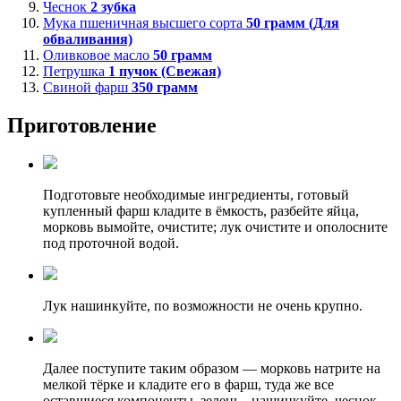
Чеснок
2
зубка
Мука пшеничная высшего сорта
50
грамм (Для
обваливания)
Оливковое масло
50
грамм
Петрушка
1
пучок (Свежая)
Свиной фарш
350
грамм
Приготовление
Подготовьте необходимые ингредиенты, готовый
купленный фарш кладите в ёмкость, разбейте яйца,
морковь вымойте, очистите; лук очистите и ополосните
под проточной водой.
Лук нашинкуйте, по возможности не очень крупно.
Далее поступите таким образом — морковь натрите на
мелкой тёрке и кладите его в фарш, туда же все
оставшиеся компоненты, зелень - нашинкуйте, чеснок