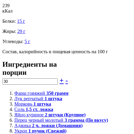
239
кКал
Белки:
15 г
Жиры:
29 г
Углеводы:
5 г
Состав, калорийность и пищевая ценность на 100 г
Ингредиенты на
порции
+
-
Фарш говяжий
350
грамм
Лук репчатый
1
штука
Морковь
1
штука
Соль
1,5
ст. ложка
Яйцо куриное
2
штуки (Крупное)
Перец черный молотый
3
грамма (По вкусу)
Аджика
2
ч. ложки (Домашняя)
Укроп
1
пучок (Свежий)