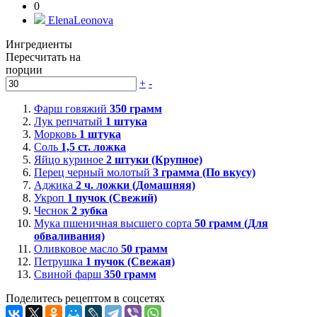
0
ElenaLeonova
Ингредиенты
Пересчитать на
порции
+
-
Фарш говяжий
350
грамм
Лук репчатый
1
штука
Морковь
1
штука
Соль
1,5
ст. ложка
Яйцо куриное
2
штуки (Крупное)
Перец черный молотый
3
грамма (По вкусу)
Аджика
2
ч. ложки (Домашняя)
Укроп
1
пучок (Свежий)
Чеснок
2
зубка
Мука пшеничная высшего сорта
50
грамм (Для
обваливания)
Оливковое масло
50
грамм
Петрушка
1
пучок (Свежая)
Свиной фарш
350
грамм
Поделитесь рецептом в соцсетях