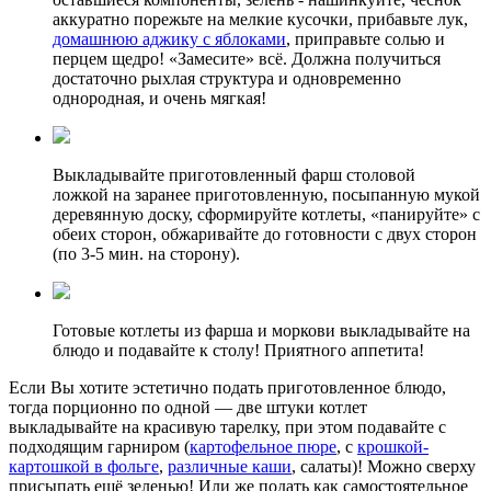
аккуратно порежьте на мелкие кусочки, прибавьте лук,
домашнюю аджику с яблоками
, приправьте солью и
перцем щедро! «Замесите» всё. Должна получиться
достаточно рыхлая структура и одновременно
однородная, и очень мягкая!
Выкладывайте приготовленный фарш столовой
ложкой на заранее приготовленную, посыпанную мукой
деревянную доску, сформируйте котлеты, «панируйте» с
обеих сторон, обжаривайте до готовности с двух сторон
(по 3-5 мин. на сторону).
Готовые котлеты из фарша и моркови выкладывайте на
блюдо и подавайте к столу! Приятного аппетита!
Если Вы хотите эстетично подать приготовленное блюдо,
тогда порционно по одной — две штуки котлет
выкладывайте на красивую тарелку, при этом подавайте с
подходящим гарниром (
картофельное пюре
, с
крошкой-
картошкой в фольге
,
различные каши
, салаты)! Можно сверху
присыпать ещё зеленью! Или же подать как самостоятельное