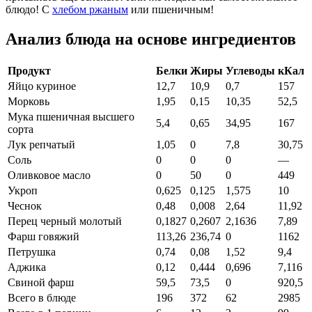
блюдо! С
хлебом ржаным
или пшеничным!
Анализ блюда на основе ингредиентов
Продукт
Белки
Жиры
Углеводы
кКал
Яйцо куриное
12,7
10,9
0,7
157
Морковь
1,95
0,15
10,35
52,5
Мука пшеничная высшего
5,4
0,65
34,95
167
сорта
Лук репчатый
1,05
0
7,8
30,75
Соль
0
0
0
—
Оливковое масло
0
50
0
449
Укроп
0,625
0,125
1,575
10
Чеснок
0,48
0,008
2,64
11,92
Перец черный молотый
0,1827
0,2607
2,1636
7,89
Фарш говяжий
113,26
236,74
0
1162
Петрушка
0,74
0,08
1,52
9,4
Аджика
0,12
0,444
0,696
7,116
Свиной фарш
59,5
73,5
0
920,5
Всего в блюде
196
372
62
2985