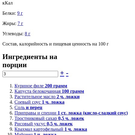
кКал
Белки:
9 г
Жиры:
7 г
Углеводы:
8 г
Состав, калорийность и пищевая ценность на 100 г
Ингредиенты на
порции
+
-
Куриное филе
200
грамм
Капуста белокочанная
100
грамм
Растительное масло
2
ч. ложки
Соевый соус
1
ч. ложка
Соль
и перец
Приправы и специи
1
ст. ложка (кисло-сладкий соус)
Тростниковый сахар
0,5
ч. ложек
Рисовый уксус
0,5
ч. ложек
Крахмал картофельный
1
ч. ложка
Майонез
1
ч. ложка