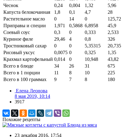
Чеснок
0,24
0,004
1,32
5,96
Капуста белокочанная
1,8
0,1
4,7
28
Растительное масло
0
14
0
125,72
Приправы и специи
1,971
0,5868
6,8958
45,9
Соевый соус
0,3
0
0,333
2,533
Куриное филе
29,46
4
0,8
326
Тростниковый сахар
0
0
5,35315
20,735
Рисовый уксус
0,0075
0
0,325
1,35
Крахмал картофельный
0,014
0
10,948
43,82
Всего в блюде
34
26
31
675
Всего в 1 порции
11
8
10
225
Всего в 100 граммах
9
7
8
180
Елена Леонова
8 мая 2019, 10:14
3917
Похожие рецепты
Блюда из мяса
23 декабря 2016, 17:54