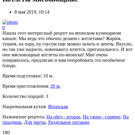
8 мая 2019, 10:14
0
Нашла этот интересный рецепт на японском кулинарном
канале. Мы ведь что обычно делаем с котлетами? Жарим,
тушим, на пару, ну соусом еще можно залить и запечь. Вкусно,
но так уже надоело, новенького хочется, оригинального. И вот
они мясоовощные котлеты по-японски! Мне очень
понравилось, предлагаю и вам попробовать это необычное
блюдо.
Время подготовки:
10 м.
Время приготовления:
20 м.
Количество порций:
3
Национальная кухня:
Японская
Назначение рецепта:
На обед - второе
,
На ужин - горячее
,
На
праздник
,
Для диеты
,
Раздельное питание
180