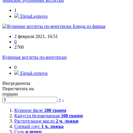
Минские рубленные котлетки
1
ElenaLeonova
Блюда из фарша
2 февраля 2021, 16:51
0
2760
Куриные котлеты по-венгерски
0
ElenaLeonova
Ингредиенты
Пересчитать на
порции
+
-
Куриное филе
200
грамм
Капуста белокочанная
100
грамм
Растительное масло
2
ч. ложки
Соевый соус
1
ч. ложка
Соль
и перец