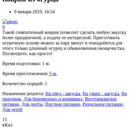
9 января 2019, 16:54
0
Такой симпатичный коврик позволит сделать любую закуску
более праздничной, а подачу ее интересной. Приготовить
огуречную основу можно за пару минут и понадобится для
этого только длинный огурец и обыкновенная овощечистка.
Посмотрите, как просто!
Время подготовки:
1 м.
Время приготовления:
5 м.
Количество порций:
1
Назначение рецепта:
На обед - закуска
,
На ужин - закуска
,
На
праздник
,
Для беременных и кормящих
,
Вегетарианское
питание
,
Для диеты
,
Постное питание
,
Раздельное питание
,
Для детей
15
кКал