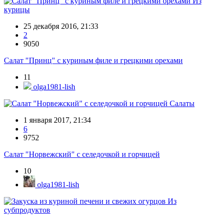
Из
курицы
25 декабря 2016, 21:33
2
9050
Салат "Принц" с куриным филе и грецкими орехами
11
olga1981-lish
Салаты
1 января 2017, 21:34
6
9752
Салат "Норвежский" с селедочкой и горчицей
10
olga1981-lish
Из
субпродуктов