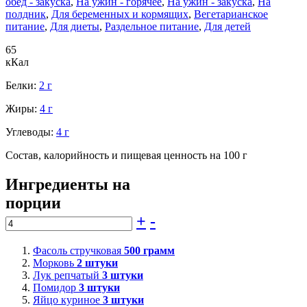
обед - закуска
,
На ужин - горячее
,
На ужин - закуска
,
На
полдник
,
Для беременных и кормящих
,
Вегетарианское
питание
,
Для диеты
,
Раздельное питание
,
Для детей
65
кКал
Белки:
2 г
Жиры:
4 г
Углеводы:
4 г
Состав, калорийность и пищевая ценность на 100 г
Ингредиенты на
порции
+
-
Фасоль стручковая
500
грамм
Морковь
2
штуки
Лук репчатый
3
штуки
Помидор
3
штуки
Яйцо куриное
3
штуки