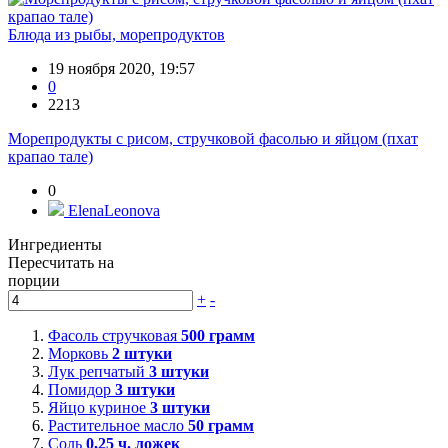
Блюда из рыбы, морепродуктов
19 ноября 2020, 19:57
0
2213
Морепродукты с рисом, стручковой фасолью и яйцом (пхат
крапао тале)
0
ElenaLeonova
Ингредиенты
Пересчитать на
порции
+
-
Фасоль стручковая
500
грамм
Морковь
2
штуки
Лук репчатый
3
штуки
Помидор
3
штуки
Яйцо куриное
3
штуки
Растительное масло
50
грамм
Соль
0,25
ч. ложек