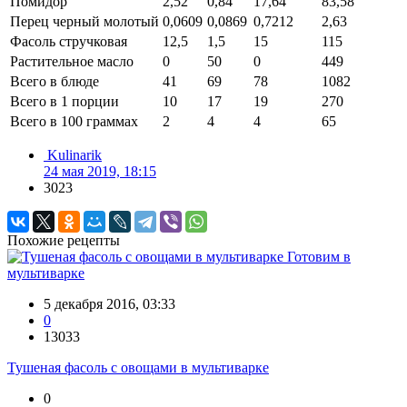
Помидор
2,52
0,84
17,64
83,58
Перец черный молотый
0,0609
0,0869
0,7212
2,63
Фасоль стручковая
12,5
1,5
15
115
Растительное масло
0
50
0
449
Всего в блюде
41
69
78
1082
Всего в 1 порции
10
17
19
270
Всего в 100 граммах
2
4
4
65
Kulinarik
24 мая 2019, 18:15
3023
Похожие рецепты
Готовим в
мультиварке
5 декабря 2016, 03:33
0
13033
Тушеная фасоль с овощами в мультиварке
0