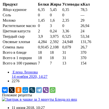
Продукт
Белки
Жиры
Углеводы
кКал
Яйцо куриное
6,35
5,45
0,35
78,5
Соль
0
0
0
—
Молоко
1,45
1,6
2,35
29
Растительное масло
0
3
0
26,94
Цветная капуста
2
0,24
3,36
24
Твердый сыр
3,9
3,975
0,525
53,34
Овсяные хлопья
4,284
2,592
24,948
131,76
Семена льна
0,9145
2,108
0,079
26,7
Всего в блюде
18
18
31
370
Всего в 1 порции
18
18
31
370
Всего в 100 граммах
7
7
13
154
Елена Леонова
14 ноября 2020, 14:27
2276
Похожие рецепты
Блюда из яиц
11 июня 2018, 10:27