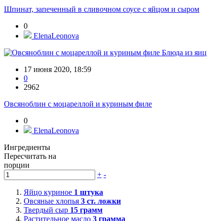
Шпинат, запеченный в сливочном соусе с яйцом и сыром
0
ElenaLeonova
Блюда из яиц
17 июня 2020, 18:59
0
2962
Овсяноблин с моцареллой и куриным филе
0
ElenaLeonova
Ингредиенты
Пересчитать на
порции
+
-
Яйцо куриное
1
штука
Овсяные хлопья
3
ст. ложки
Твердый сыр
15
грамм
Растительное масло
3
грамма