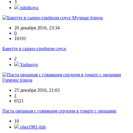
3
isitnikova
Мучные блюда
20 декабря 2016, 23:34
0
10191
Баветте в сырно-грибном соусе
2
Yashasyn
Горячие блюда
25 декабря 2016, 21:03
1
6521
Паста овощная с говяжьим сердцем в томате с овощами
10
olga1981-lish