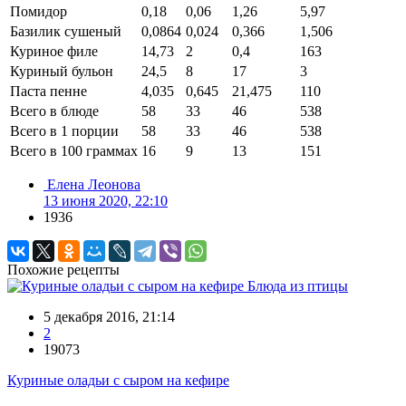
Помидор
0,18
0,06
1,26
5,97
Базилик сушеный
0,0864
0,024
0,366
1,506
Куриное филе
14,73
2
0,4
163
Куриный бульон
24,5
8
17
3
Паста пенне
4,035
0,645
21,475
110
Всего в блюде
58
33
46
538
Всего в 1 порции
58
33
46
538
Всего в 100 граммах
16
9
13
151
Елена Леонова
13 июня 2020, 22:10
1936
Похожие рецепты
Блюда из птицы
5 декабря 2016, 21:14
2
19073
Куриные оладьи с сыром на кефире