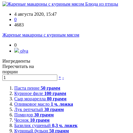
Блюда из птицы
4 августа 2020, 15:47
0
4683
Жареные макароны с куриным мясом
0
olya
Ингредиенты
Пересчитать на
порции
+
-
Паста пенне
50
грамм
Куриное филе
100
грамм
Сыр моцарелла
80
грамм
Оливковое масло
1
ч. ложка
Лук репчатый
30
грамм
Помидор
30
грамм
Чеснок
10
грамм
Базилик сушеный
0,3
ч. ложек
Куриный бульон
50
грамм