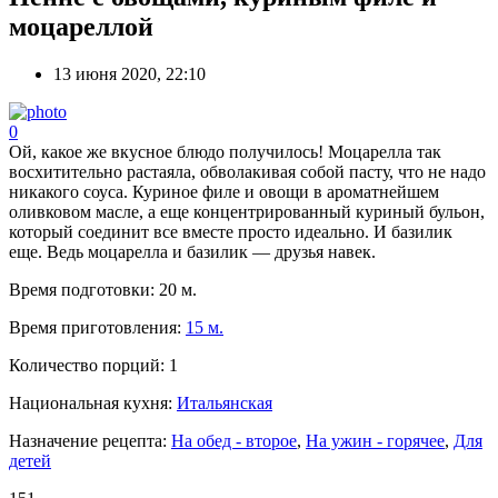
моцареллой
13 июня 2020, 22:10
0
Ой, какое же вкусное блюдо получилось! Моцарелла так
восхитительно растаяла, обволакивая собой пасту, что не надо
никакого соуса. Куриное филе и овощи в ароматнейшем
оливковом масле, а еще концентрированный куриный бульон,
который соединит все вместе просто идеально. И базилик
еще. Ведь моцарелла и базилик — друзья навек.
Время подготовки:
20 м.
Время приготовления:
15 м.
Количество порций:
1
Национальная кухня:
Итальянская
Назначение рецепта:
На обед - второе
,
На ужин - горячее
,
Для
детей