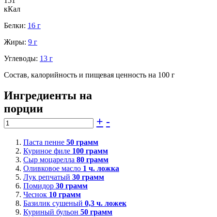
151
кКал
Белки:
16 г
Жиры:
9 г
Углеводы:
13 г
Состав, калорийность и пищевая ценность на 100 г
Ингредиенты на
порции
+
-
Паста пенне
50
грамм
Куриное филе
100
грамм
Сыр моцарелла
80
грамм
Оливковое масло
1
ч. ложка
Лук репчатый
30
грамм
Помидор
30
грамм
Чеснок
10
грамм
Базилик сушеный
0,3
ч. ложек
Куриный бульон
50
грамм