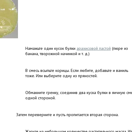
Намажьте один кусок булки
арахисовой пастой
(пюре из
банана, творожной начинкой и т. д.)
В смесь всыпьте корицы. Если любите, добавьте и ваниль
тоже. Или выберите одну из пряностей.
Обмакните гренку, соединив два куска булки в яичную см
одной стороной.
Затем переверните и пусть пропитается вторая сторона.
Жарьте на небольшом количестве растительного масла. И