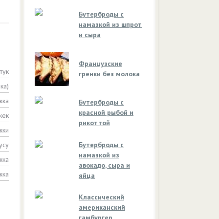
Бутерброды с
намазкой из шпрот
и сыра
Французские
тук
гренки без молока
ка)
жка
Бутерброды с
красной рыбой и
жек
рикоттой
жки
усу
Бутерброды с
намазкой из
жка
авокадо, сыра и
жка
яйца
Классический
американский
гамбургер