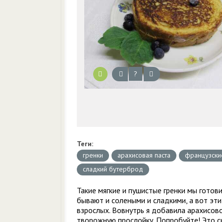
?
Теги:
гренки
арахисовая паста
французски
сладкий бутерброд
Такие мягкие и пушистые гренки мы готов
бывают и солеными и сладкими, а вот эти
взрослых. Вовнутрь я добавила арахисов
творожную прослойку. Попробуйте! Это с