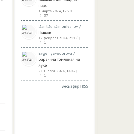
пирог
1 марта 2024, 17:28
|
37
/
DanilDenDimonIvanov
Пышки
17 февраля 2024, 21:06
|
1
/
EvgeniyaFedorova
Баранина томленая на
луке
21 января 2024, 14:47
|
1
Весь эфир
|
RSS