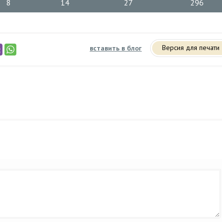
8
14
27
296
Версия для печати
вставить в блог