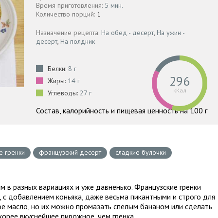
Время приготовления:
5 мин.
Количество порций:
1
Назначение рецепта:
На обед - десерт
,
На ужин -
десерт
,
На полдник
Белки:
8 г
296
Жиры:
14 г
кКал
Углеводы:
27 г
Состав, калорийность и пищевая ценность на 100 г
е гренки
французский десерт
сладкие булочки
им в разных вариациях и уже давненько. Французские гренки
, с добавлением коньяка, даже весьма пикантными и строго для
ое масло, но их можно промазать спелым бананом или сделать
корее вкуснейшее пирожное, чем гренка.