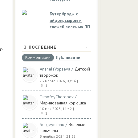
Бутерброды с
яйцом, сыром и
свежей зеленью ПП
ПОСЛЕДНИЕ
у.
Комментарии
Публикации
/
AnzhelaVopseva
Детский
творожок
23 марта 2026, 09:16
|
1
/
TimofeyCherepov
Маринованная корюшка
10 мая 2025, 11:42
|
1
/
Sergeymihno
Вяленые
кальмары
3 ноября 2024, 21:35
|