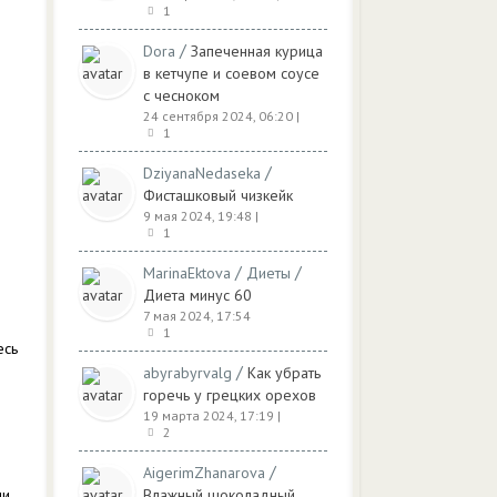
1
/
Dora
Запеченная курица
в кетчупе и соевом соусе
с чесноком
24 сентября 2024, 06:20
|
1
/
DziyanaNedaseka
Фисташковый чизкейк
9 мая 2024, 19:48
|
1
/
/
MarinaEktova
Диеты
Диета минус 60
7 мая 2024, 17:54
1
есь
/
abyrabyrvalg
Как убрать
горечь у грецких орехов
19 марта 2024, 17:19
|
2
/
AigerimZhanarova
ли
Влажный шоколадный