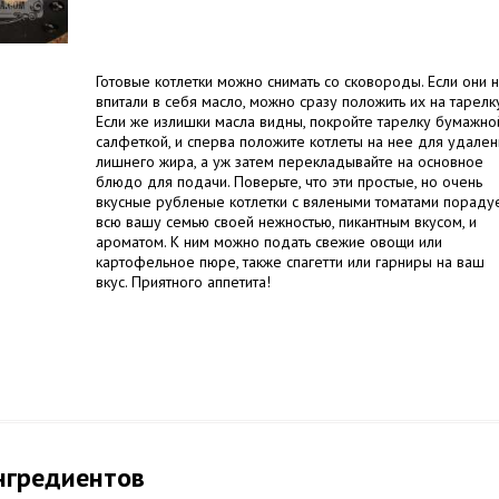
Готовые котлетки можно снимать со сковороды. Если они 
впитали в себя масло, можно сразу положить их на тарелку
Если же излишки масла видны, покройте тарелку бумажно
салфеткой, и сперва положите котлеты на нее для удален
лишнего жира, а уж затем перекладывайте на основное
блюдо для подачи. Поверьте, что эти простые, но очень
вкусные рубленые котлетки с вялеными томатами пораду
всю вашу семью своей нежностью, пикантным вкусом, и
ароматом. К ним можно подать свежие овощи или
картофельное пюре, также спагетти или гарниры на ваш
вкус. Приятного аппетита!
нгредиентов