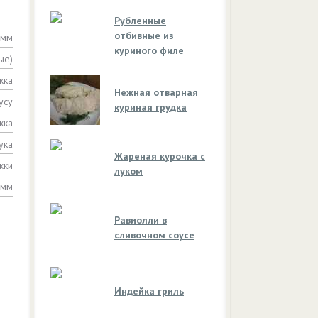
Рубленные
отбивные из
амм
куриного филе
ые)
жка
Нежная отварная
усу
куриная грудка
жка
ука
Жареная курочка с
жки
луком
амм
Равиолли в
сливочном соусе
Индейка гриль