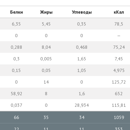
Белки
Жиры
Углеводы
кКал
6,35
5,45
0,35
78,5
0
0
0
—
0,288
8,04
0,468
75,24
0,3
0,005
1,65
7,45
0,15
0,05
1,05
4,975
0
14
0
125,72
58,92
8
1,6
652
0,037
0
28,934
115,81
66
35
34
1059
22
11
11
353