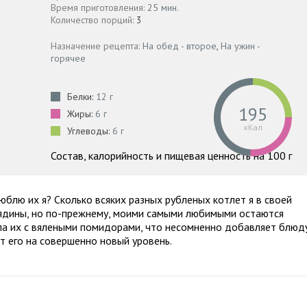
Время приготовления:
25 мин.
Количество порций:
3
Назначение рецепта:
На обед - второе
,
На ужин -
горячее
Белки:
12 г
195
Жиры:
6 г
кКал
Углеводы:
6 г
Состав, калорийность и пищевая ценность на 100 г
люблю их я? Сколько всяких разных рубленых котлет я в своей
говядины, но по-прежнему, моими самыми любимыми остаются
лала их с вялеными помидорами, что несомненно добавляет блюд
ит его на совершенно новый уровень.