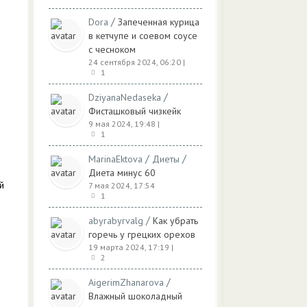
/
Dora
Запеченная курица
в кетчупе и соевом соусе
с чесноком
24 сентября 2024, 06:20
|
1
/
DziyanaNedaseka
Фисташковый чизкейк
9 мая 2024, 19:48
|
1
/
/
MarinaEktova
Диеты
Диета минус 60
й
7 мая 2024, 17:54
1
/
abyrabyrvalg
Как убрать
горечь у грецких орехов
19 марта 2024, 17:19
|
2
/
AigerimZhanarova
Влажный шоколадный