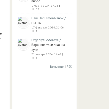
пирог
1 марта 2024, 17:28
|
37
/
DanilDenDimonIvanov
Пышки
17 февраля 2024, 21:06
|
1
ом
и
/
EvgeniyaFedorova
Баранина томленая на
луке
21 января 2024, 14:47
|
1
Весь эфир
|
RSS