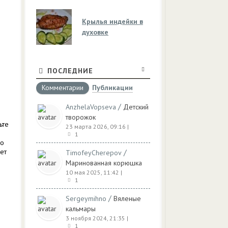
Крылья индейки в
духовке
ПОСЛЕДНИЕ
Комментарии
Публикации
/
AnzhelaVopseva
Детский
творожок
ьте
23 марта 2026, 09:16
|
1
но
дет
/
TimofeyCherepov
Маринованная корюшка
10 мая 2025, 11:42
|
1
/
Sergeymihno
Вяленые
кальмары
3 ноября 2024, 21:35
|
1