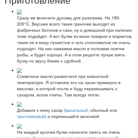
Сразу же включите духовку для разогрева. На 180-
200°C. Вкуснее всего такие греночки выходят из
фабричных батонов и саек, ну и домашний при наличии
тоже подойдет. А вот булки из мини пекарни и маркетов,
такие не в меру пушистые и чуть солоноватые не очень
подходят. На них намажем масло и положим ломтик
рыбы, и будет хорошо. А в этом рецепте лучше взять
булку по вкусу ближе к сдобной.
Сливочное масло размягчите при комнатной
температуре. Я оставляю его на часик примерно в
мисочке, в которой после и буду перемешивать с
сахаром, возле плиты. Там всегда тепло.
Добавьте к нему сахар (
ванильный
, обычный или
тростниковый
) и перемешайте вилочкой.
На каждый кусочек булки нанесите смесь не очень
толсто. У меня ушло на это количество намазки 3