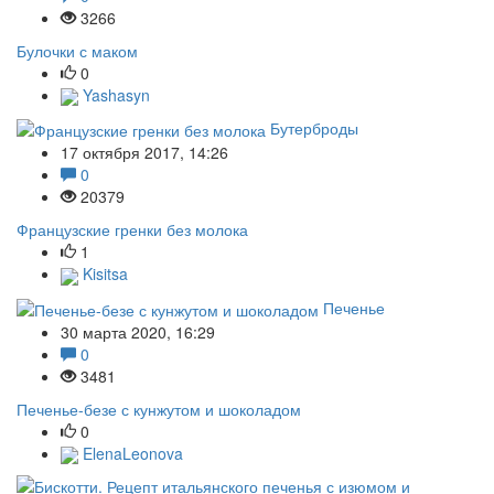
3266
Булочки с маком
0
Yashasyn
Бутерброды
17 октября 2017, 14:26
0
20379
Французские гренки без молока
1
Kisitsa
Печенье
30 марта 2020, 16:29
0
3481
Печенье-безе с кунжутом и шоколадом
0
ElenaLeonova