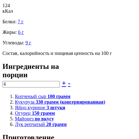
124
кКал
Белки:
7 г
Жиры:
6 г
Углеводы:
9 г
Состав, калорийность и пищевая ценность на 100 г
Ингредиенты на
порции
+
-
Копченый сыр
100
грамм
Кукуруза
330
грамм (консервированная)
Яйцо куриное
3
штуки
Огурец
150
грамм
Майонез
по вкусу
Лук репчатый
20
грамм
Приготовление