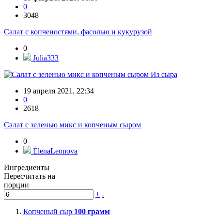
0
3048
Салат с копченостями, фасолью и кукурузой
0
Julia333
Из сыра
19 апреля 2021, 22:34
0
2618
Салат с зеленью микс и копченым сыром
0
ElenaLeonova
Ингредиенты
Пересчитать на
порции
+
-
Копченый сыр
100
грамм