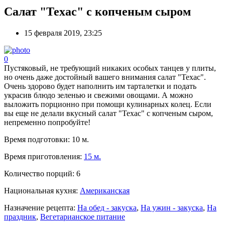
Салат "Техас" с копченым сыром
15 февраля 2019, 23:25
0
Пустяковый, не требующий никаких особых танцев у плиты,
но очень даже достойный вашего внимания салат "Техас".
Очень здорово будет наполнить им тарталетки и подать
украсив блюдо зеленью и свежими овощами. А можно
выложить порционно при помощи кулинарных колец. Если
вы еще не делали вкусный салат "Техас" с копченым сыром,
непременно попробуйте!
Время подготовки:
10 м.
Время приготовления:
15 м.
Количество порций:
6
Национальная кухня:
Американская
Назначение рецепта:
На обед - закуска
,
На ужин - закуска
,
На
праздник
,
Вегетарианское питание