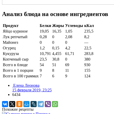
Анализ блюда на основе ингредиентов
Продукт
Белки
Жиры
Углеводы
кКал
Яйцо куриное
19,05
16,35
1,05
235,5
Лук репчатый
0,28
0
2,08
8,2
Майонез
0
0
0
—
Огурец
1,2
0,15
4,2
22,5
Кукуруза
10,791
4,455
61,71
283,8
Копченый сыр
23,5
30,8
0
380
Всего в блюде
54
51
69
930
Всего в 1 порции
9
8
11
155
Всего в 100 граммах
7
6
9
124
Елена Леонова
15 февраля 2019, 23:25
6434
Похожие рецепты
Печенье