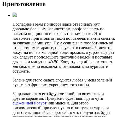
Приготовление
Последнее время приноровилась отваривать нут
довольно большим количеством, расфасовывать по
пакетам порционно и сохранять в заморозке. Это
позволяет приготовить такой вот замечательный салатик
за считанные минуты. Ну, а если вы не позаботились об
отварном нуте заранее, пора уже это сделать. Замочите
нохут на ночь в холодной воде, промыв, а утром ещё раз
как следует прополощите проточной водой и поставьте
для варки минут на 40-50. Когда турецкий горох станет
мягким, можно выключать, откидывать на дуршлаг и
остужать.
Зелень для этого салата сгодится любая у меня зелёный
лук, салат фриллис, укроп, немного кинзы.
Заправлять же я его буду сметаной, но возможны и
другие варианты. Прекрасно будет выглядеть чуть
сцеженный йогурт
или мацони. Для этого
кисломолочный продукт нужно откинуть на марлю и
дать стечь лишней сыворотке. То что получится, будет