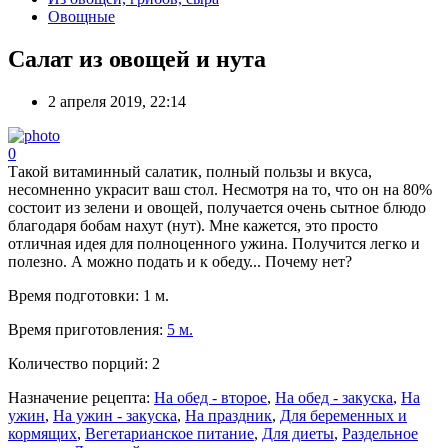
Овощные
Салат из овощей и нута
2 апреля 2019, 22:14
0
Такой витаминный салатик, полный пользы и вкуса,
несомненно украсит ваш стол. Несмотря на то, что он на 80%
состоит из зелени и овощей, получается очень сытное блюдо
благодаря бобам нахут (нут). Мне кажется, это просто
отличная идея для полноценного ужина. Получится легко и
полезно. А можно подать и к обеду... Почему нет?
Время подготовки:
1 м.
Время приготовления:
5 м.
Количество порций:
2
Назначение рецепта:
На обед - второе
,
На обед - закуска
,
На
ужин
,
На ужин - закуска
,
На праздник
,
Для беременных и
кормящих
,
Вегетарианское питание
,
Для диеты
,
Раздельное