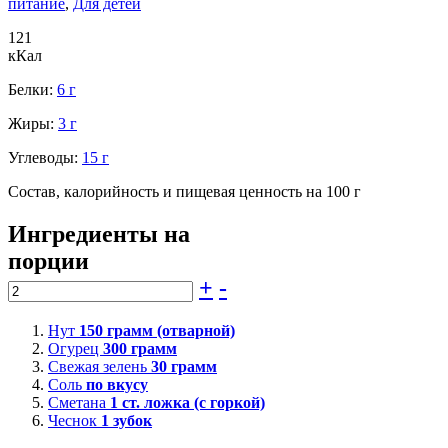
питание
,
Для детей
121
кКал
Белки:
6 г
Жиры:
3 г
Углеводы:
15 г
Состав, калорийность и пищевая ценность на 100 г
Ингредиенты на
порции
+
-
Нут
150
грамм (отварной)
Огурец
300
грамм
Свежая зелень
30
грамм
Соль
по вкусу
Сметана
1
ст. ложка (с горкой)
Чеснок
1
зубок