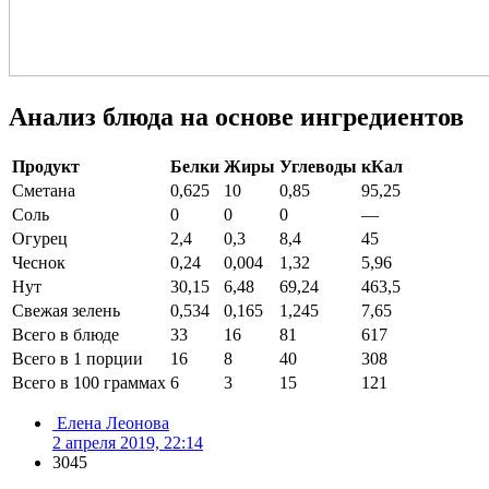
Анализ блюда на основе ингредиентов
Продукт
Белки
Жиры
Углеводы
кКал
Сметана
0,625
10
0,85
95,25
Соль
0
0
0
—
Огурец
2,4
0,3
8,4
45
Чеснок
0,24
0,004
1,32
5,96
Нут
30,15
6,48
69,24
463,5
Свежая зелень
0,534
0,165
1,245
7,65
Всего в блюде
33
16
81
617
Всего в 1 порции
16
8
40
308
Всего в 100 граммах
6
3
15
121
Елена Леонова
2 апреля 2019, 22:14
3045