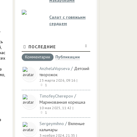
макаронами
Салат с говяжьим
сердцем
.
сь
ПОСЛЕДНИЕ
,
нас
Комментарии
Публикации
сех
/
AnzhelaVopseva
Детский
е
ло,
творожок
23 марта 2026, 09:16
|
1
/
TimofeyCherepov
Маринованная корюшка
10 мая 2025, 11:42
|
1
в
/
Sergeymihno
Вяленые
кальмары
3 ноября 2024, 21:35
|