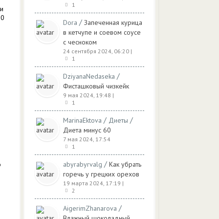
1
ки
30
/
Dora
Запеченная курица
в кетчупе и соевом соусе
с чесноком
24 сентября 2024, 06:20
|
и
1
/
DziyanaNedaseka
Фисташковый чизкейк
9 мая 2024, 19:48
|
1
/
/
MarinaEktova
Диеты
Диета минус 60
7 мая 2024, 17:54
1
/
о
abyrabyrvalg
Как убрать
горечь у грецких орехов
19 марта 2024, 17:19
|
2
/
AigerimZhanarova
Влажный шоколадный