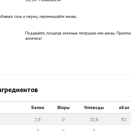
бавьте соль и перец, перемешайте вновь.
Подавайте, посыпав зеленью петрушки или кинзы. Приятн
аппетита!
нгредиентов
Белки
Жиры
Углеводы
кКал
2,8
0
20,8
82