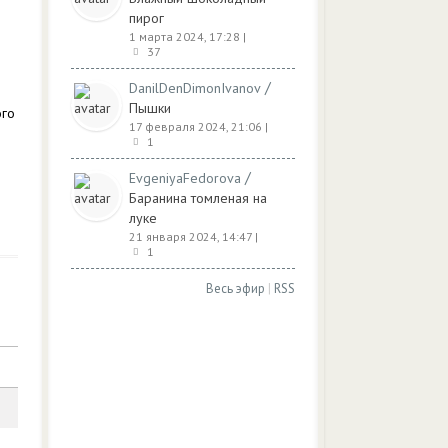
пирог
1 марта 2024, 17:28
|
37
/
DanilDenDimonIvanov
Пышки
ого
17 февраля 2024, 21:06
|
1
/
EvgeniyaFedorova
Баранина томленая на
луке
21 января 2024, 14:47
|
1
Весь эфир
|
RSS