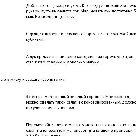
Добавьте соль, сахар и уксус. Как следует пожмите колеч
руками, пусть выделится сок. Мариновать лук достаточно 
мин. Но можно и дольше.
Сердце отварено и остужено. Порежьте его соломкой ил
кубиками.
А лук прекрасно замариновался, лишняя горечь ушла, он
стал кисло-сладким и довольно мягким.
ьте в миску к сердцу кусочки лука.
Затем размороженный зеленый горошек. Мне кажется,
можно сделать такой салат и с консервированным, должн
получиться очень неплохо.
Перемешайте, влейте масло. А может вы хотите заправить
салат майонезом или майонезом и сметаной в пропорции
50/50? Пожалуйста!