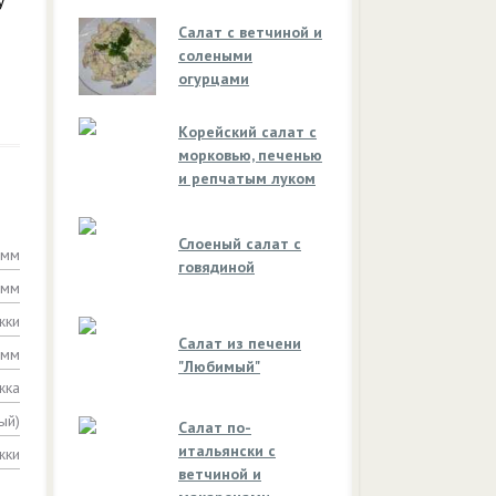
у
Салат с ветчиной и
солеными
огурцами
Корейский салат с
морковью, печенью
и репчатым луком
Слоеный салат с
амм
говядиной
амм
жки
Салат из печени
амм
"Любимый"
жка
ый)
Салат по-
итальянски с
жки
ветчиной и