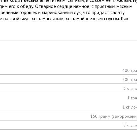
ат выходит весьма аппетитным, сытным, и совсем не тяжелым. Н
дим его к обеду. Отварное сердце нежное, с приятным мясным
 зеленый горошек и маринованный лук, что придаст салату
е на свой вкус, хоть масляным, хоть майонезным соусом. Как
400 гр
200 гр
2 ч. ло
1 гр
1 ст. ло
150 грамм (замороженн
2 ч. ло