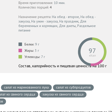
Время приготовления:
10 мин.
Количество порций:
4
Назначение рецепта:
На обед - второе
,
На обед -
закуска
,
На ужин - закуска
,
На праздник
,
Для
беременных и кормящих
,
Для диеты
,
Раздельное
питание
Белки:
9 г
97
Жиры:
3 г
кКал
Углеводы:
7 г
Состав, калорийность и пищевая ценность на 100 г
салат из маринованного лука
салат из субпродуктов
алат из свиного сердца
закуска из свиного сердца
ов