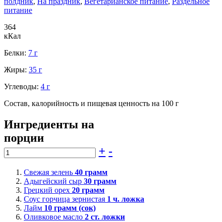
полдник
,
На праздник
,
Вегетарианское питание
,
Раздельное
питание
364
кКал
Белки:
7 г
Жиры:
35 г
Углеводы:
4 г
Состав, калорийность и пищевая ценность на 100 г
Ингредиенты на
порции
+
-
Свежая зелень
40
грамм
Адыгейский сыр
30
грамм
Грецкий орех
20
грамм
Соус горчица зернистая
1
ч. ложка
Лайм
10
грамм (сок)
Оливковое масло
2
ст. ложки