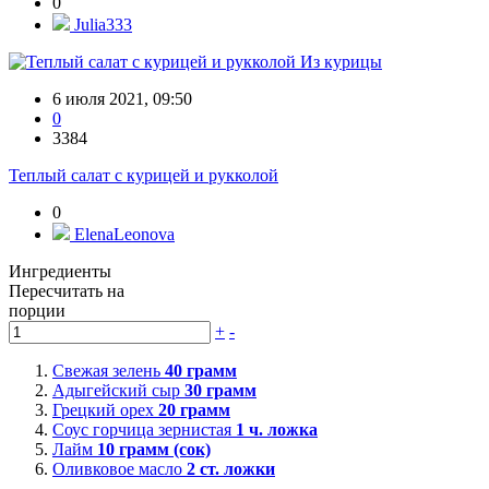
0
Julia333
Из курицы
6 июля 2021, 09:50
0
3384
Теплый салат с курицей и рукколой
0
ElenaLeonova
Ингредиенты
Пересчитать на
порции
+
-
Свежая зелень
40
грамм
Адыгейский сыр
30
грамм
Грецкий орех
20
грамм
Соус горчица зернистая
1
ч. ложка
Лайм
10
грамм (сок)
Оливковое масло
2
ст. ложки