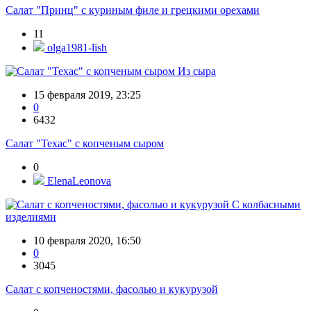
Салат "Принц" с куриным филе и грецкими орехами
11
olga1981-lish
Из сыра
15 февраля 2019, 23:25
0
6432
Салат "Техас" с копченым сыром
0
ElenaLeonova
С колбасными
изделиями
10 февраля 2020, 16:50
0
3045
Салат с копченостями, фасолью и кукурузой