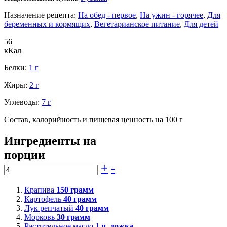
Назначение рецепта:
На обед - первое
,
На ужин - горячее
,
Для
беременных и кормящих
,
Вегетарианское питание
,
Для детей
56
кКал
Белки:
1 г
Жиры:
2 г
Углеводы:
7 г
Состав, калорийность и пищевая ценность на 100 г
Ингредиенты на
порции
+
-
Крапива
150
грамм
Картофель
40
грамм
Лук репчатый
40
грамм
Морковь
30
грамм
Растительное масло
1
ч. ложка