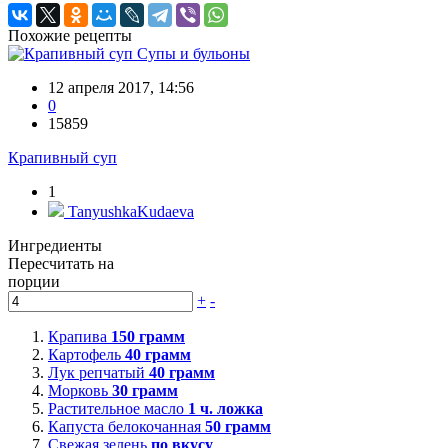
Похожие рецепты
Супы и бульоны
12 апреля 2017, 14:56
0
15859
Крапивный суп
1
TanyushkaKudaeva
Ингредиенты
Пересчитать на
порции
+
-
Крапива
150
грамм
Картофель
40
грамм
Лук репчатый
40
грамм
Морковь
30
грамм
Растительное масло
1
ч. ложка
Капуста белокочанная
50
грамм
Свежая зелень
по вкусу