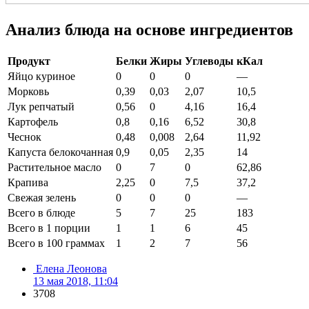
Анализ блюда на основе ингредиентов
Продукт
Белки
Жиры
Углеводы
кКал
Яйцо куриное
0
0
0
—
Морковь
0,39
0,03
2,07
10,5
Лук репчатый
0,56
0
4,16
16,4
Картофель
0,8
0,16
6,52
30,8
Чеснок
0,48
0,008
2,64
11,92
Капуста белокочанная
0,9
0,05
2,35
14
Растительное масло
0
7
0
62,86
Крапива
2,25
0
7,5
37,2
Свежая зелень
0
0
0
—
Всего в блюде
5
7
25
183
Всего в 1 порции
1
1
6
45
Всего в 100 граммах
1
2
7
56
Елена Леонова
13 мая 2018, 11:04
3708