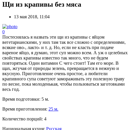
Щи из крапивы без мяса
13 мая 2018, 11:04
0
Постеснялась я назвать эти щи из крапивы с яйцом
вегетарианскими, у них там так все сложно с определениями,
всякие ово-, лакто- и т. д. Но, если не класть при подаче
вареное яйцо, я думаю, этот суп можно всем. А уж о целебных
свойствах крапивы известно так много, что не будем
повторяться. Один витамин С чего стоит! Там его море. В
щах, жгучая от природы зелень, превращается в нежную и
вкусную. Приготовление очень простое, а любители
крапивного супа советуют замораживать эту полезную траву
по весне, пока молоденькая, чтобы пользоваться заготовками
весь год.
Время подготовки:
5 м.
Время приготовления:
25 м.
Количество порций:
4
Национальная кухня:
Русская