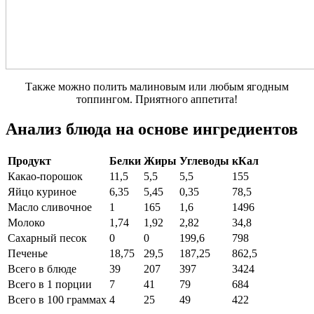
Также можно полить малиновым или любым ягодным
топпингом. Приятного аппетита!
Анализ блюда на основе ингредиентов
Продукт
Белки
Жиры
Углеводы
кКал
Какао-порошок
11,5
5,5
5,5
155
Яйцо куриное
6,35
5,45
0,35
78,5
Масло сливочное
1
165
1,6
1496
Молоко
1,74
1,92
2,82
34,8
Сахарный песок
0
0
199,6
798
Печенье
18,75
29,5
187,25
862,5
Всего в блюде
39
207
397
3424
Всего в 1 порции
7
41
79
684
Всего в 100 граммах
4
25
49
422