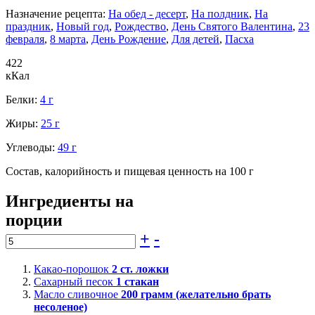
Назначение рецепта:
На обед - десерт
,
На полдник
,
На
праздник
,
Новый год
,
Рождество
,
День Святого Валентина
,
23
февраля
,
8 марта
,
День Рождение
,
Для детей
,
Пасха
422
кКал
Белки:
4 г
Жиры:
25 г
Углеводы:
49 г
Состав, калорийность и пищевая ценность на 100 г
Ингредиенты на
порции
+
-
Какао-порошок
2
ст. ложки
Сахарный песок
1
стакан
Масло сливочное
200
грамм (желательно брать
несоленое)