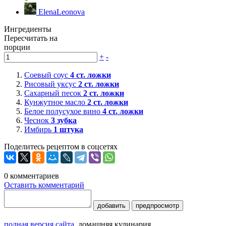
ElenaLeonova
Ингредиенты
Пересчитать на
порции
+
-
Соевый соус
4
ст. ложки
Рисовый уксус
2
ст. ложки
Сахарный песок
2
ст. ложки
Кунжутное масло
2
ст. ложки
Белое полусухое вино
4
ст. ложки
Чеснок
3
зубка
Имбирь
1
штука
Поделитесь рецептом в соцсетях
0
комментариев
Оставить комментарий
добавить
предпросмотр
полная версия сайта
домашняя кулинария