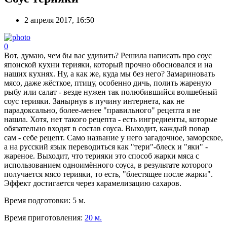
2 апреля 2017, 16:50
0
Вот, думаю, чем бы вас удивить? Решила написать про соус
японской кухни терияки, который прочно обосновался и на
наших кухнях. Ну, а как же, куда мы без него? Замариновать
мясо, даже жёсткое, птицу, особенно дичь, полить жареную
рыбу или салат - везде нужен так полюбившийся волшебный
соус терияки. Занырнув в пучину интернета, как не
парадоксально, более-менее "правильного" рецепта я не
нашла. Хотя, нет такого рецепта - есть ингредиенты, которые
обязательно входят в состав соуса. Выходит, каждый повар
сам - себе рецепт. Само название у него загадочное, заморское,
а на русский язык переводиться как "тери"-блеск и "яки" -
жареное. Выходит, что терияки это способ жарки мяса с
использованием одноимённого соуса, в результате которого
получается мясо терияки, то есть, "блестящее после жарки".
Эффект достигается через карамелизацию сахаров.
Время подготовки:
5 м.
Время приготовления:
20 м.