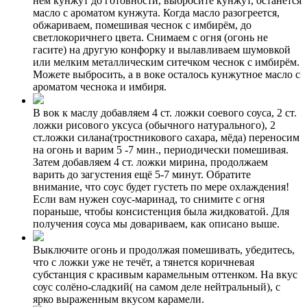
нём кунжут до готовности, выбросите кунжут, останется
масло с ароматом кунжута. Когда масло разогреется,
обжариваем, помешивая чеснок с имбирём, до
светлокоричнего цвета. Снимаем с огня (огонь не
гасите) на другую конфорку и вылавливаем шумовкой
или мелким металлическим ситечком чеснок с имбирём.
Можете выбросить, а в воке осталось кунжутное масло с
ароматом чеснока и имбиря.
В вок к маслу добавляем 4 ст. ложки соевого соуса, 2 ст.
ложки рисового уксуса (обычного натурального), 2
ст.ложки силана(тростникового сахара, мёда) переносим
на огонь и варим 5 -7 мин., периодически помешивая.
Затем добавляем 4 ст. ложки мирина, продолжаем
варить до загустения ещё 5-7 минут. Обратите
внимание, что соус будет густеть по мере охлаждения!
Если вам нужен соус-маринад, то снимите с огня
пораньше, чтобы консистенция была жидковатой. Для
получения соуса мы довариваем, как описано выше.
Выключите огонь и продолжая помешивать, убедитесь,
что с ложки уже не течёт, а тянется коричневая
субстанция с красивым карамельным оттенком. На вкус
соус солёно-сладкий( на самом деле нейтральный), с
ярко выраженным вкусом карамели.