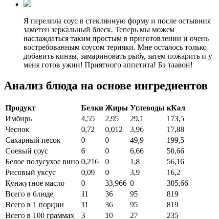
Я перелила соус в стеклянную форму и после остывния
заметен зеркальный блеск. Теперь мы можем
наслаждаться таким простым в приготовлении и очень
востребованным соусом терияки. Мне осталось только
добавить кинзы, замариновать рыбу, затем пожарить и у
меня готов ужин! Приятного аппетита! Бэ таавон!
Анализ блюда на основе ингредиентов
Продукт
Белки
Жиры
Углеводы
кКал
Имбирь
4,55
2,95
29,1
173,5
Чеснок
0,72
0,012
3,96
17,88
Сахарный песок
0
0
49,9
199,5
Соевый соус
6
0
6,66
50,66
Белое полусухое вино
0,216
0
1,8
56,16
Рисовый уксус
0,09
0
3,9
16,2
Кунжутное масло
0
33,966
0
305,66
Всего в блюде
11
36
95
819
Всего в 1 порции
11
36
95
819
Всего в 100 граммах
3
10
27
235