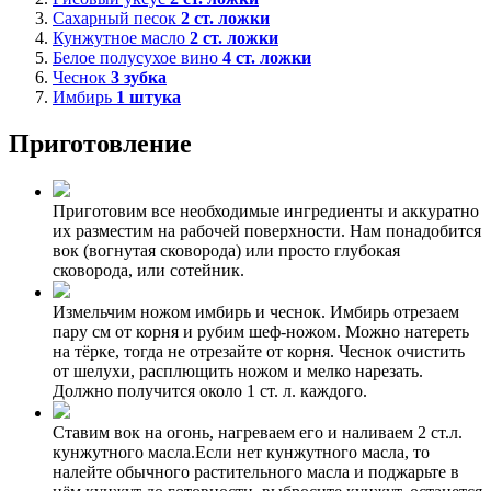
Сахарный песок
2
ст. ложки
Кунжутное масло
2
ст. ложки
Белое полусухое вино
4
ст. ложки
Чеснок
3
зубка
Имбирь
1
штука
Приготовление
Приготовим все необходимые ингредиенты и аккуратно
их разместим на рабочей поверхности. Нам понадобится
вок (вогнутая сковорода) или просто глубокая
сковорода, или сотейник.
Измельчим ножом имбирь и чеснок. Имбирь отрезаем
пару см от корня и рубим шеф-ножом. Можно натереть
на тёрке, тогда не отрезайте от корня. Чеснок очистить
от шелухи, расплющить ножом и мелко нарезать.
Должно получится около 1 ст. л. каждого.
Ставим вок на огонь, нагреваем его и наливаем 2 ст.л.
кунжутного масла.Если нет кунжутного масла, то
налейте обычного растительного масла и поджарьте в