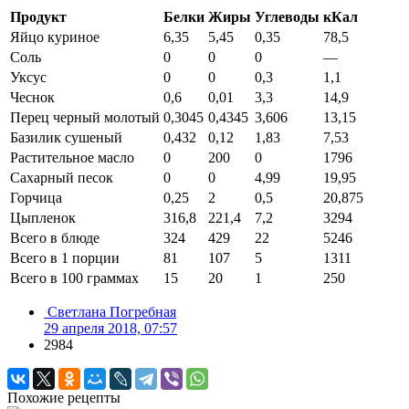
Продукт
Белки
Жиры
Углеводы
кКал
Яйцо куриное
6,35
5,45
0,35
78,5
Соль
0
0
0
—
Уксус
0
0
0,3
1,1
Чеснок
0,6
0,01
3,3
14,9
Перец черный молотый
0,3045
0,4345
3,606
13,15
Базилик сушеный
0,432
0,12
1,83
7,53
Растительное масло
0
200
0
1796
Сахарный песок
0
0
4,99
19,95
Горчица
0,25
2
0,5
20,875
Цыпленок
316,8
221,4
7,2
3294
Всего в блюде
324
429
22
5246
Всего в 1 порции
81
107
5
1311
Всего в 100 граммах
15
20
1
250
Светлана Погребная
29 апреля 2018, 07:57
2984
Похожие рецепты