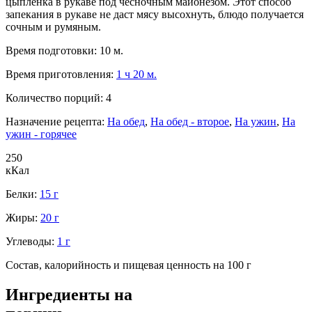
цыпленка в рукаве под чесночным майонезом. Этот способ
запекания в рукаве не даст мясу высохнуть, блюдо получается
сочным и румяным.
Время подготовки:
10 м.
Время приготовления:
1 ч 20 м.
Количество порций:
4
Назначение рецепта:
На обед
,
На обед - второе
,
На ужин
,
На
ужин - горячее
250
кКал
Белки:
15 г
Жиры:
20 г
Углеводы:
1 г
Состав, калорийность и пищевая ценность на 100 г
Ингредиенты на