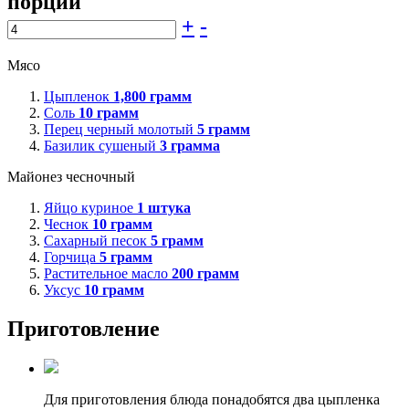
порции
+
-
Мясо
Цыпленок
1,800
грамм
Соль
10
грамм
Перец черный молотый
5
грамм
Базилик сушеный
3
грамма
Майонез чесночный
Яйцо куриное
1
штука
Чеснок
10
грамм
Сахарный песок
5
грамм
Горчица
5
грамм
Растительное масло
200
грамм
Уксус
10
грамм
Приготовление
Для приготовления блюда понадобятся два цыпленка