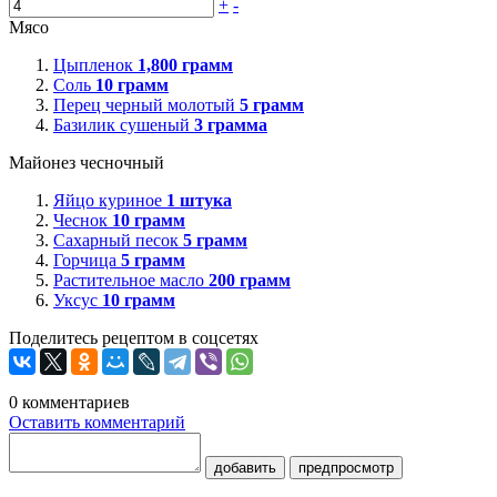
+
-
Мясо
Цыпленок
1,800
грамм
Соль
10
грамм
Перец черный молотый
5
грамм
Базилик сушеный
3
грамма
Майонез чесночный
Яйцо куриное
1
штука
Чеснок
10
грамм
Сахарный песок
5
грамм
Горчица
5
грамм
Растительное масло
200
грамм
Уксус
10
грамм
Поделитесь рецептом в соцсетях
0
комментариев
Оставить комментарий
добавить
предпросмотр